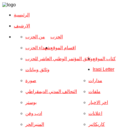
الرئيسية
الارشیف
الحزب
من الحزب
اقسام الموقع
شهداء الحزب
كتاب الموقع
وثائق المؤتمر الوطني العاشر للحزب
Iraqi Letter
وثائق وبيانات
مدارات
صورة
ملفات
التحالف المدني الديمقراطي
اخر الاخبار
بوستر
اعلانات
ادب وفن
كاريكاتير
المنبرالحر