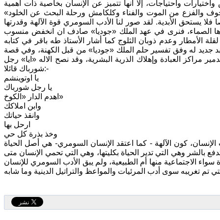
واختيارات واحتياجات، إلا أنها تتميز عن الإنسان بخاصية ذات أهمية
خوف والفزع من الموت والفناء وكلكامش ورحلة البحث عن الخلود»
لا يستحق الأبدية. لقد صور لنا الأدب السومري قوة الآلهة وقدرتها
رها الصماء، فنرى في عهد الملك «جوديا» صادف ان انخفض منسوب
ة الأمطار وعدم ذوبان الثلوج كما أشار الأستاذ طه باقر في كتابه
د جديد له وفق تفسير حلم الملك «جوديا» من قبل الكهنة، وفي قصة
 مراكز العبادة وإهلاك الذرية البشرية، وقد نصح الاله «ايا» رجل
شورباك قائلا:-
يا اوتوينشم
يا رجل شورباك
اهدم الدار «الكوخ»
وابن املاكك
وانقذ حياتك
ارحل بها
وخذ بذرة كل حي
لإنسان، كون الآلهة - كما اعتقد الإنسان السومري- هي أصل الحياة
فع بالشر وهي التي تدير الحياة بكليتها، وهي التي تحمي الإنسان متى
ة سواء الاجتماعية منها أم الطبيعية، ولم يبق الأدب السومري للإنسان