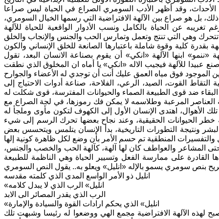
الأحداث، وقد أظهر الأدب السومري الصراع في الحياة ليس صراعا
لك، بل هو صراع بين الآلهة الافتراضية التي رسمها الخيال السومري،
تغريبه عن الحياة بالكامل ونسب الأدوار الواقعية للحياة للآلهة
ة بقدرة كلية وقوة شاملة باعتبارها الصانعة للخلق الإنساني والكون
 «ننمو» ابنها الآلهة «انكي» أن يقوم بصناعة الانسان البعد، تقول
نع عبيدا للآلهة فيجيب الاله «انكي» يا أماه ان المخلوق الذي نطقت
ة التقاط القوت، الصيد، الرعي، الفلاحة، صناعة أدوات الاحتياج إلى
لبقاء ضد قوى الطبيعة الصماء والحيوانات المفترسة، قوى شكلت له
عناصر المرعبة وطلاسمه لا يمكن فك رموزها، في لجة الصراع مع
 الأهوال، اهتدى الإنسان الأول إلى الكهوف لتكون مأوى وملجأ له
خطر الحيوانات الحقيقية، وعند نجاح بعضها تحرك الرسم إلى شيء
شر ونتيجة التطورات التاريخية، بدأ الإنسان يتلمس ويتحسس بعض
حتى المشاعر والعواطف كان لها آلهة، كآلهة الحب والخصب والجنس،
ها القادرة على ممارسة الفعل وتسيير الحياة وهي الناظمة للطبيعة
انليل ذو الأمر الواسع المدى الذي كلمته مقدسه
«انليل» الرب الذي لا يبدل كلامه
الرب الذي يقدر المصائر الى الابد
«انليل» الذي يحكم ارادات القوة والسيادة والإمارة
ح لهذه الآلهة الافتراضية مجمع الهي ووضعوا له رئيسا وشبهت تلك