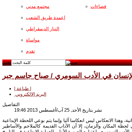
فضاءات
مجتمع مدني
اعمدة طريق الشعب
التيار الديمقراطي
مواساة
تقدم
بحث
إنسان في الأدب السومري / صباح جاسم جبر
| طباعة |
البريد الإلكتروني
التفاصيل
نشر بتاريخ الأحد, 25 آب/أغسطس 2013 19:46
ة، وهذا الانعكاس ليس انعكاسا آليا وإنما يتم بوعي اللحظة الإبداعية
 لحظة المكان والزمان، إلا أن الآداب القديمة كالملاحم والأساطير
أدب السومري باعتباره الصورة الأولى للعملية الإبداعية في التاريخ