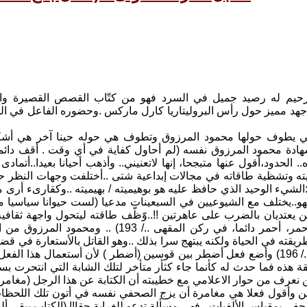
يم له رصيد جميل في السرد فهو من كتّاب القصص القصيرة والر
هد مميز حول رأس البروليتاريا كارل ماركس .وحضوره الفاعل في الصحا
لتي يطوف حولها محمود المرزوق وتطوف هي حوله حينا آخر هي أشكال
شهادة محمود المرزوق نفسه (لم أحاول كفاية في أي وقت . أقف دائما
يته وتشظية طاقاته في مجالات إبداعية شتى ..أختلفت وجهات النظر 
الشيء الوحيد الذي حافظ عليه هو بوهيميته / بهيميته ..وكقارىء أرى
 يعتديان بالضرب على عاهرتين !!..وّظّف طاقته ليتحول واجهة ثقافي
مجلد بورق أحمر، أحمر دائما، في ركن الم
قته في الحياة ولكنه يبتهج سرا بذلك ..وهو القاتل بالأستعارة في قضي
بوعد الزواج.../ 196) وأضع فعل أضطر بين قوسين (أضطر ) لأن أستعمال
يقة هذه فما حدث له كأنما جاء كثأر متأخر لتلك الشابة التي انتحرت
ن وأقول فعلا هي مغامرة أن يزج الصحفي نفسه في أتون تلك اللحظات