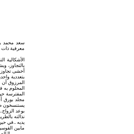
سعد محمد رح
معرفية ذات ج
الأشكالية ا
بالتجاوز، وب
بتعددية واحد
المرزوق أن :
المفترسة حين
يستنسخون طري
نذالته بالطر
مابين القوسي
الصحفي بمقياس الألفيات ، فهي مسألة تدعو للغرابة حقا!! (الكتاب يبقى ألف سنة ) !! ومنطق الغرابة أن ينطقه إعلامي مثقف يمتلك وعي حداثي !!