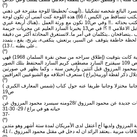
(*)
م يسرد البائع شخصه تشكيليا ..(أنهيت ُتخطيطا للوحة مقترحة في ذهني
..عجوز يصعد سلماً رفيعا إلى الغيوم يحمل على ظهره كيساً كبيراً محشواً بالكتب.. الكتب تتساقط من الكيس ./ 66) هذه اللوحة كنت أتمنى أن تكون لوحة
غلاف الرواية وليس صورة بورخيس الجالس فوق الكتب ويضع وهو يدوس على الكتب بحذائه ..!! وفي ص10 نكون مع ورثة العمل ..(هناك أربعة غيري
سيوفرون المعلومات المفيدة لكتابك..).. في ص12 نكون مع الرواية المشتغلة من قبل الاعلامي !! ؟! في ص13 يخبرنا السارد العليم عن مجريات جريمة
..يتصافحان ..يتكلمان في أمر ما..لاتستغرق المحادثة أكثر من دقيقة
ظة خاطفة يتوقف عن السير، يرتعش، ينكفىء، يترنح، يقع ، يتمدد
على بطنه ../ 13)..
(*)
ينتقل النص إلى سرد الفوتوغراف بذاكرته التاريخية / 15- 16 فهذه الصورة الشخصية كانت بتوقيت (إطلاق سراحه من سجن نقرة السلمان 1968) فهي
تفيد في إجتراح جهة جديدة للسرد ولنطلق عليها : الهوية السياسية للمرزوق وفي ص 109 سيقترح السارد مصطفى كريم السارد المحتفظ بتلك الصور
حمود المرزوق قبل أثنتين وأربعين سنة ، وكما يظهر في صورتين
(*)
نبا مختزلا وجانبا طريفا عنه حول كتاب (شمس المعارف الكبرى )
ص19
(*)
في المرقمة(1) من الفصل الثاني سيضيف لنا سارد آخر هو فراس سليمان ،معلومات جديدة عن محمود المرزوق /28ومنه سيسرد محمود المرزوق عن
حياته هو في براغ / 29- 30-31
37-
(*)
لمرزوق ولديها أخ أعتقل لدى الأمريكان لمدة ستة أشهر وهو متدين
ات مربية ..يعتقد الرائد ان له دخل في مقتل محمود المرزوق ../ 41
(*)