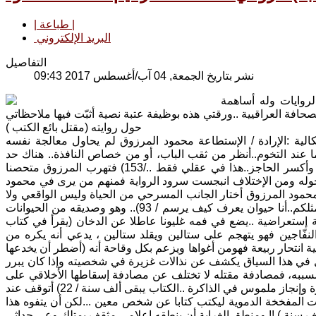
| طباعة |
البريد الإلكتروني
التفاصيل
نشر بتاريخ الجمعة, 04 آب/أغسطس 2017 09:43
وايات وله أساهمة
فة العراقيية ..ورقتي هذه بوظيفة عتبة نصية أثبّت فيها ملاحظاتي
حول روايته (مقتل بائع الكتب )
ية :الإرادة / الإستطاعة محمود المرزوق لم يحاول معالجة نفسه
 عند التخوم..أنظر من ثقب الباب، أو من خصاص النافذة.. هناك حد
أخشى تجاوزه.. الحدود،أقول عنها متبجحا، إنها لاتعنيني.. وأذهب أحيانا بعيدا..أتمادى وأكسر الحاجز..هذا في عقلي فقط ../153) فتهرب المرزوق متحصنا
حوله ومن الإختلاف انبجست سرود الرواية فمنهم من يرى في محمود
 محمود المرزوق أختار الجانب المسرحي من الحياة وليس الواقعي ولا
المحلوم به فهو..يختلف مع الشيوعيين في السبعينات مدعيا (لست حيوانا سياسيا مثلكم..أنا حيوان يعرف كيف يرسم / 93).. وهو وصديقه من الحيوانات
ة إستعراضية ..يضع في فمه غليونا عاطلا عن الدخان (يقرأ في كتاب
قهى ../ 193) .. ومحمود المرزوق من النفّاجين فهو يتهجم على ستالين ويقلد ستالين ، يدعي أنه يكره من
ة انتحار ربيعة فهومن أغواها ويزعم بكل وقاحة أنه (أضطر أن يخدعها
 هذا الفعل في هذا السياق يكشف عن نذالات غزيرة في شخصيته وإذا كان يبرر
 بسسببه، فمصادفة مقتله لا تختلف عن مصادفة إسقاطها الأخلاقي على
يديه ..في حين نعرف من حوار الاعلامي مع خطيبته أن الكتابة عن هذا الرجل (مغامرة وإنجاز ملموس في الذاكرة ..الكتاب يبقى ألف سنة / 22) أتوقف عند
 المفخخة الدموية ليكتب كتابا عن شخص معين ...لكن أن يتفوه هذا