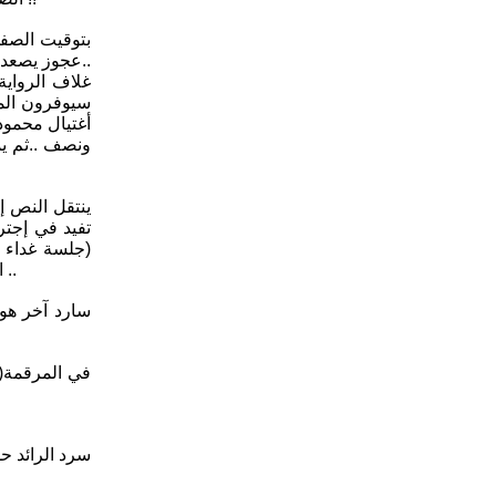
بتوقيت الصفحة
أغتيال محمود
ونصف ..ثم ي
(جلسة غداء 
التقطتا يومها بمناسبة إطلاق سراحه من سجن نقرة السلمان ..).. ومن خلال ذكر لفظة أوربية(براغ ) سنعرف أختلافه مع الشيوعيين العراقيين ..
سارد آخر هو
سرد الرائد ح