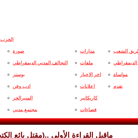
الحزب
و
ريق الشعب
مدارات
صورة
ر الديمقراطي
ملفات
التحالف المدني الديمقراطي
مواساة
اخر الاخبار
بوستر
تقدم
اعلانات
ادب وفن
كاريكاتير
المنبرالحر
فضاءات
مجتمع مدني
ماقبل القراءة الأولى ..(مقتل بائع ا