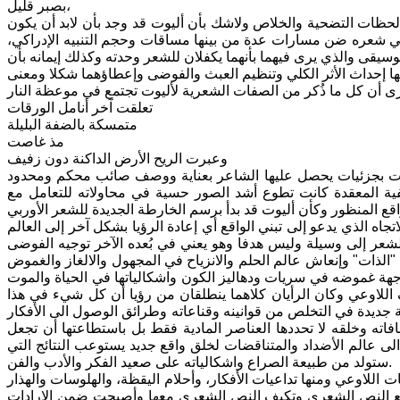
بصبر قليل،
ات التضحية والخلاص ولاشك بأن أليوت قد وجد بأن لابد أن يكون
ي شعره ضن مسارات عدة من بينها مساقات وحجم التنبيه الإدراكي،
موسيقى والذي يرى فيهما بأنهما يكفلان للشعر وحدته وكذلك إيمانه بأن
تعلقت آخر أنامل الورقات
متمسكة بالضفة البليلة
مذ غاصت
وعبرت الريح الأرض الداكنة دون زفيف
يلات بجزئيات يحصل عليها الشاعر بعناية ووصف صائب محكم ومحدود
ية المعقدة كانت تطوع أشد الصور حسية في محاولاته للتعامل مع
ه الذي يدعو إلى تبني الواقع أي إعادة الرؤيا بشكل آخر إلى العالم
شعر إلى وسيلة وليس هدفا وهو يعني في بُعده الآخر توجيه الفوضى
ا "الذات" وإنعاش عالم الحلم والانزياح في المجهول والالغاز والغموض
جهة غموضه في سريات ودهاليز الكون واشكالياتها في الحياة والموت
 اللاوعي وكان الرأيان كلاهما ينطلقان من رؤيا أن كل شيء في هذا
مة جديدة في التخلص من قوانينه وقناعاته وطرائق الوصول الى الأفكار
افاته وخلقه لا تحددها العناصر المادية فقط بل باستطاعتها أن تجعل
الى عالم الأضداد والمتناقضات لخلق واقع جديد يستوعب النتائج التي
ستولد من طبيعة الصراع واشكالياته على صعيد الفكر والأدب والفن.
للاوعي ومنها تداعيات الأفكار، وأحلام اليقظة، والهلوسات والهذار
 مع النص الشعري وتكيف النص الشعري معها وأصبحت ضمن الإرادات