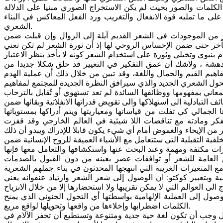
ن الكلمات والصور بحيث لم يكن الاستخراج الصوري مبنيا على الدلالة
 على ما تمليه قوة الانفعال والتغريب ورد الفعل المعاكس في البناء
الشعري.
ر من الموجودات في الشعر القديم آيلة إلى الزوال وإن قبلت ضمن
بآخر حتى ضمن الإحساس الروحي لها إذ أن ثورة الشعر لم تكن تعني
بنيوي وتخيلي وثورة على استخدام الشعر كونه لا يأخذ بنظر الاعتبار
لمدهشة ، ولاشك أن عمق التفكير في التغيير قد خلق شكلا جديدا من
هيم القيم والجمال واللغة، وقد تبين من خلال ذلك أن عملية الهدم
تحول الشعري الجديد والذي سيرافق النظرة الجديدة للمجتمع لمفاهيم
عاني بمفهومها ووظائفها السائدة لم تعد تستهوي أو تُقابل بالترحاب
ف التبادلية الى استهلاكها والى تقويض قدراتها الانفلاتية وبقائها ضمن
 الجمالي كي تفلت من قياساتها ومعياريتها ويتم أدراكها بمستوياتها
الفكر ومادته مع تناقضات اللا شيئية في العالم الخارجي وقد قفزت
ر من الإيحاء والغموض أمام أي شيء يكون قابلا للإدراك ويبدو أن ذلك
فية التقبلية التي ستتعامل مع الأشياء العميقة للروح الإنسانية ضمن
غيرات مكثفة ومهمة وعند البحث عنها واستكشافها والتعامل معها فإنها
ص العامة للشعر أو توافقات عصر بعينه من دون القبول بالصدمات
ع المتغيرات الغريبة التي انتهجها المحدثون في بناء جملهم الشعرية
بتعبير كوكتو: ان الوصول إلى شعر الشعر وارتياد عنفوانه يعني
الى العوالم التي لا يمكن تقريبها ولا استحضارها إلا من خلال الانزياح
وصول إلى العملية الإلهامية بواسطتها أي التحول الجنوني الذي يمنح
الكلمات اضطرابها وإخلاءها من واقعها وتحويلها لواقع مريع.
ثال وجب أن تكون لغة حية جدية ومتنوعة وتستطيع أن تحفز الآلام في