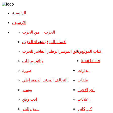
الرئيسية
الارشیف
الحزب
من الحزب
اقسام الموقع
شهداء الحزب
كتاب الموقع
وثائق المؤتمر الوطني العاشر للحزب
Iraqi Letter
وثائق وبيانات
مدارات
صورة
ملفات
التحالف المدني الديمقراطي
اخر الاخبار
بوستر
اعلانات
ادب وفن
كاريكاتير
المنبرالحر