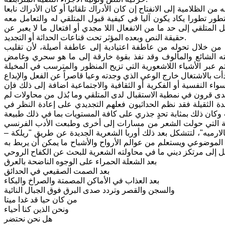
لظلامية إلى الانفتاح إن كان الأدراك تلقائيا أو كان الأدراك نابعا
ر تطورا يكاد يكون آليا في كيفية قبول المتلقي له والتعامل معه
المتلقي إلى حد ما من الانفعال اللا مجدي أو افتعال ما لا يعبر عن
حقيقة النص وبعده المؤثر تحت قناعات الحداثة أو التجديد.
ل من خلال تحوله من عاطفة اعتيادية إلى عاطفة أصيلة، لأن تقليب
ته الشائع والمألوف وقد نفذ بقوة خارقة إلى ما هو سحري وغامض
م عبر الأشياء اللاشعورية التي تزيح المنظور والمترسب في المخيلة
سواء النفسية أو الفكرية أو الثقافية والاجتماعية اضافة إلى ذلك فإن
ى قرون في نمطية الاستقبال لدى المتلقي وما بُذل من محاولات لم
ة الثقيلة فقد نظم الحداثيون فعلهم التجديدي على إعادة النظر في
 وكان ذلك بمثابة تحدٍ جذري على كافة المستويات بما في ذلك طبيعة
ا أن الفترة ما بين "1850-1890" هي الفترة الخصبة التي حولت الشعر من مسارات إلى أخرى وطبعت الأدب الفرنسي
الارميه"، لتتشكل بعد ذلك أوربا الشعرية الجديدة عن طريق "ريلكة –
لموضوعي ويستعلم من عوالم الأرواح والأشباح ما يمكن أن يربط به
بعد الشعلة الحمراء على الوجوه الناضحة بالعرق
بعد الصمت الصقيعي في الحدائق
بعد العذاب في الأماكن المصمتة والصراخ والبكاء
والسجن والقصر وتردد صدى البرق فوق الجبال النائية
من كان حيا قد غدا ميتا
ونحن الذين كنا أحياء
هل نحن نحتضر