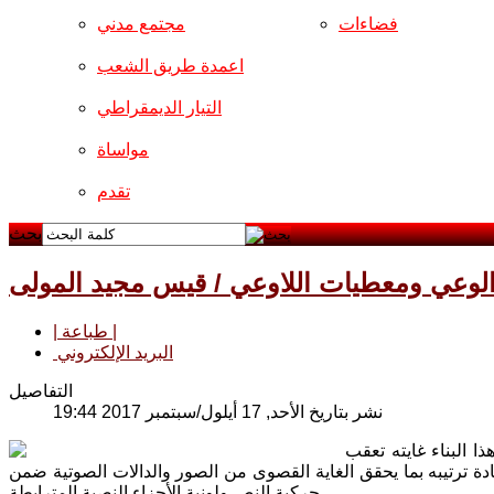
فضاءات
مجتمع مدني
اعمدة طريق الشعب
التيار الديمقراطي
مواساة
تقدم
بحث
ف الوعي ومعطيات اللاوعي / قيس مجيد المولى
| طباعة |
البريد الإلكتروني
التفاصيل
نشر بتاريخ الأحد, 17 أيلول/سبتمبر 2017 19:44
ا البناء غايته تعقب
دة ترتيبه بما يحقق الغاية القصوى من الصور والدالات الصوتية ضمن
حركية النص ولونية الأجزاء النصية المترابطة.