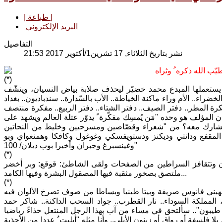
| طباعة |
البريد الإلكتروني
التفاصيل
نشر بتاريخ الثلاثاء, 17 تشرين1/أكتوير 2017 21:53
(*)
 يستعملها المبدع محمد خضيّر ليحذف صلابة بياض النسيان، وينشّف
راء.. الأم وراء ماكنة الخياطة.. الأب بالسّدارة.. سندباديون.. بغداد
ة.. مفكرة المطر.. دفتر الصيف.. دفتر الشتاء.. دفتر الربيع.. مفكرة منتصف
ان المؤلف هو وحده "مَن يُمسِك مفكّرة ً يدوّر عتلة العالم ويشهد على
 التشارك معه؟ من "شعراء وقصّاصين ومسرحيين وخليط من النحاتين
المقفع ودانتي وديكنز ودستويفسكي وغوغول وكافكا وهمنغواي وبو
وغينسبرغ وجبران وأخيرا بوب ديلان/ 100"
(*)
شنان وتتقافز السراطين من الصفحات ولقى الشاطئ: قوقع: وبر أخضر
ملتصق بصخور مثقبة فيها المصقول البشرة وفيها الكامد...
(*)
بني فانوس صريفة وبيتا طينيا وبساطا من صوف تصرخ الألوان فيه
 المملكة السوداء.. نار القطرب.. جواد السحب الداكنة.. شاكر حمد
يبون".. سألتحق في مساء من آب بهذا الرجل المنتعل حذاءً رياضيا
لسفة أو رواق أو زينون الأيلي.. وأنا مثله "أبليت ُ عددا من الأحذية