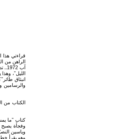
قراءتي هذا ا
الراهن من الج
آب 2
الليل"، وهذا 
انبثاق طائر"
والرسامين و
الكتاب من ال
كتاب "ما يم
وفجأة يصبح ا
وياسين النصي
وهو يقرأ خطوا