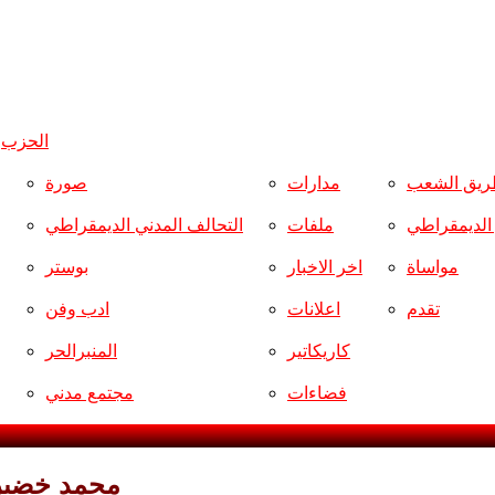
الحزب
و
ريق الشعب
مدارات
صورة
ر الديمقراطي
ملفات
التحالف المدني الديمقراطي
مواساة
اخر الاخبار
بوستر
تقدم
اعلانات
ادب وفن
كاريكاتير
المنبرالحر
فضاءات
مجتمع مدني
محمد خضير.