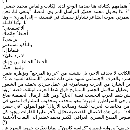
(*)
ّ اهتمامهم بكتاباته هنا صدمة الوجع لدى الكاتب والقاص محمد خضير..
؟ لذا يحاول محمد خضيّر التراسل المرآوي المضاد "ينبغي لنا، نحن
اق، يغمرني صوت الشاعر تشارلز سيميك في قصيدته – إلى القارئ – وها
أنا أثبتّها كاملة
"ألا تسمعني
أخبط ُ حائطك
برأسي؟
بالتأكيد تسمعني
فلماذا إذاً
لا ترد عليّ؟
أخبط ْ الحائط من جِهَتِك َ
ولنبق َ خلاَناَ"
لكاتب لا يحذف الآخر، بل ينتشله من "غزارة المرجع" ويؤطره ضمن
"حدود النص" وما يقوم به الأديب هو "استعمال الواقع" مع متغيرات مشروطة بفن السرد والعرف الاجتماعي تشهد على ذلك قصص "المملكة السوداء، 45
الأنين الشارد من الحرب ومسامرته في عمل سردي يخفف من الشعور
وصليل سلاسل الجسر المتماوج فوق شط العرب انبثقت قصة "رؤيا
رنيش شط العرب انبجست قصة "الحاج" ومن تلك الرمال الحقيقية صاغ
 من وحي السراطين النهرية" وهو منجذب ومجذوب للتشارك النصي في
 من مخاضات الحرب الأهلية ومقالب الأزبال" فهو المولود "في حضن
لاد".. وفي هذه الاعمال القصصية تحوّل الآخر عابرا للقارات ويجيد كل
(*)
لمؤسس "المملكة السوداء، 45 درجة مئوي، رؤيا خريف" ورواية قصيرة "كراسة كانون".. لماذا تغيّرت جهوية السرد عن