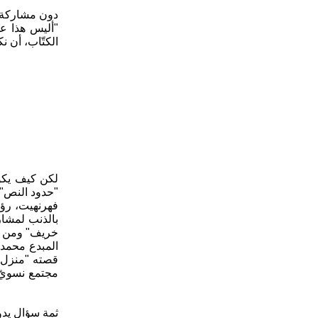
دون مشاركة ال
"أليس هذا عذ
الكتّاب، أن 
لكن كيف يكون
فهرنهيت، رؤ
بالذنب لمشا
خريف" ومن ال
المبدع محمد 
قصته "منزل ا
مجتمع نسويّ، 