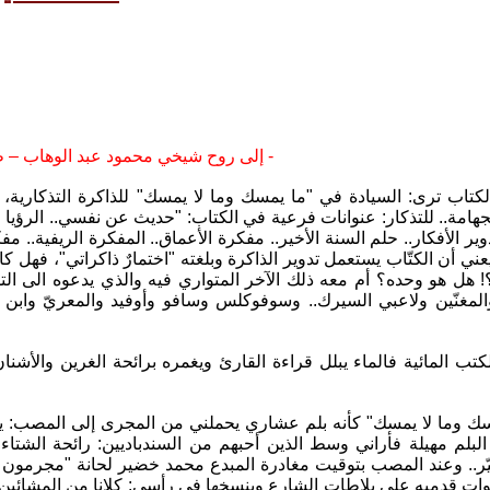
إلى روح شيخي محمود عبد الوهاب – طيّب الله ذكره ُ وثراه -
لكتاب ترى: السيادة في "ما يمسك وما لا يمسك" للذاكرة التذكارية،
هامة.. للتذكار: عنوانات فرعية في الكتاب: "حديث عن نفسي.. الرؤيا الخض
197.. تدوير الأفكار.. حلم السنة الأخير.. مفكرة الأعماق.. المفكرة الريفي
يعني أن الكتّاب يستعمل تدوير الذاكرة وبلغته "اختمارٌ ذاكراتي"، فهل ك
؟! هل هو وحده؟ أم معه ذلك الآخر المتواري فيه والذي يدعوه الى
المغنّين ولاعبي السيرك.. وسوفوكلس وسافو وأوفيد والمعريّ وابن 
كتب المائية فالماء يبلل قراءة القارئ ويغمره برائحة الغرين والأ
سك وما لا يمسك" كأنه بلم عشاري يحملني من المجرى إلى المصب: يه
لبلم مهيلة فأراني وسط الذين أحبهم من السندباديين: رائحة الشتاء،
ّر.. وعند المصب بتوقيت مغادرة المبدع محمد خضير لحانة "مجرمون ط
ت قدميه على بلاطات الشارع وينسخها في رأسي: كلانا من المشائين بلا ف