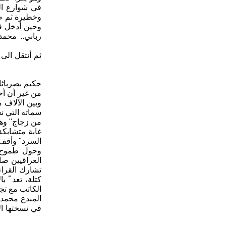
في شوارع ال
وحين أدخل فص
رباني.. محمد
حكيم بصرياثا 
من غير أن أح
وبين الآلاف م
سماته التي نح
من زجاج" وهذ
غابة متشابكة
السرد" وأقف
وحول طموح ا
العراقيين صا
تشارك القراء
كتلة، تعد ّ 
في نسختها ال