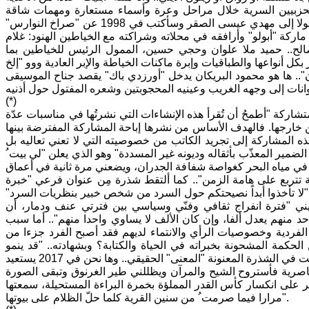
الحزبيين السرية خلال مراحل وعرة وأسماء مستعارة ومهمات شاقة
وخطيرة ثم صارت رياضة الأقدام دليل حياتهم.." .. سأقتفي ظل "بيت في دجلة" وصولا إلى مهدي عيسى الصقر وسأكتب في 1998 عن "صراخ النوارس"
ركة "أبولو" وأرافقه في محلاته وشراكته مع الخياطين الهنود: غلام
صالح.. حميد ملا علوان وحجي حسين، الممول الرئيس للخياطين بما
كل أنواعها والطباقيات وإبرة ماكنات الخياطة والإبر العادية ووو "إلخ
د مسعود وكريم شعبان".. ها هو محمود البريكان يدخل "أورزدي باك" يقصد جناح الموسيقى
(*)
شاركة "أطمحُ أن تُقرأ هذه الإنشاءات التي نشرتُها في مناسبات عدّة
ن خارجها. فالهدف الأساس من نشرها إباحة المشاركة المفترضة بينها
 هذه المشاركة إلى تجريد الكاتب من خصوصيته التي لا تعني تعاليه بل
لضمير المعذّب بأثقاله وديونه غير المسددة" وهو الذي يعلن "لي بيت ُ
في مياه البحر كغواصة شفافة الجدران، ويضعني مرة ثانية في أعماق
 تتربع على هامة الزمن".. كما ألتقط شذرة مِن عنوان فرعي "خبرة
 تأخذوا أبداً نصيحتكم حول السرد من شخص خبير بنظريات السرد"
ي "فترة انفراج ثقافي وفنّي وسياسي بين فترتي عنف ودمار، أن
حد منهم يعدل ألفا، وإن كان الألف لا يساوي واحدا منهم".. أما سبب
الفردية وخصوصيات الرأي والانتماء لديهم فقد أصبح الفرد جزءا من
الحكمة المشحونة بخبراته في الحياة والكتابة؟ وبشهادته.. "قد ينمو
الكاتب مع تجاربه، فأما ينتج أثرا جميلاً على صورته في عيون الآخرين" وذلك أيضا مثبّت في الشذرة المعنونة "المعنى" الحقيقي.. وها نحن في 2017 يستعيد
صي أهوار الناصرية فأستروح الشيح والمرآن ويظللني طير الغرنوق وتبقى الصورة
ر على انكسار كأس القدر المملؤة بخمرة البراءة المستحيلة، سمعتها
مرارا فيما صرمت ُ من سنين القرية كلما حلّ الظلام على بيوتها".