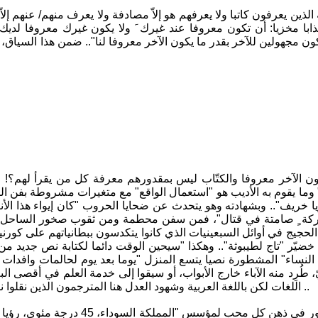
ذين يعرفون كاتبا ولا يعرفهم هو إلاّ مصادفة ولا يعرف منهم/ عنهم إلا
ابا مخزيا: أن تكون معروفا عند غيرك َ ولا يكون غيرك معروفا لديك"
نكون مجهولين للآخر بقدر ما يكون الآخر معروفا لنا".. ضمن هذا السي
 الآخر معروفا والكتّاب ليس بمقدورهم معرفة كل من يقرأ لهم؟! ا
يا خريف".. وبشهادته وهو يتحدث عن ضحايا الحروب "كان إيواء هذا 
ركة ٍ صامتة في قتال"، فمن سفن محطمة ومن ثقوب صخور الساحل 
حجيج في أوائل السبعينيات الذي كانوا يتكدسون ببطانياتهم على كو
خضيّر "تاج لطيبوثة".. وهكذا "سيحين الوقت دائما لكتابة نص جديد
لنساء" المشطورة نصيا يتسع المنزل "يوما بعد يوم لحالمات وافدات
طُرِد منه الآباء خارج الأبواب، أو سيقوا إلى خدمة العلم في أقصى الب
اللغات لكن باللغة العربية وشهود العدل هنا المترجمون الذين نقلوا نصوص المبدع البصري العراقي الكبير محمد خضير الى اللغات الأجنبية ..
ثمة سؤال يدور في ذهن كل محب 