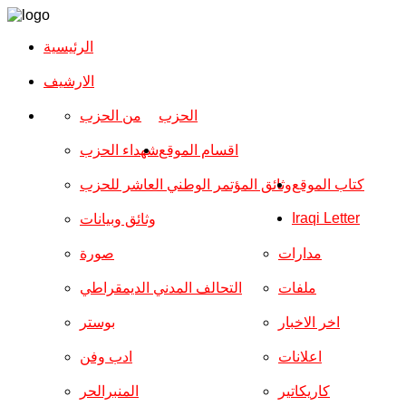
الرئيسية
الارشیف
الحزب
من الحزب
اقسام الموقع
شهداء الحزب
كتاب الموقع
وثائق المؤتمر الوطني العاشر للحزب
Iraqi Letter
وثائق وبيانات
مدارات
صورة
ملفات
التحالف المدني الديمقراطي
اخر الاخبار
بوستر
اعلانات
ادب وفن
كاريكاتير
المنبرالحر