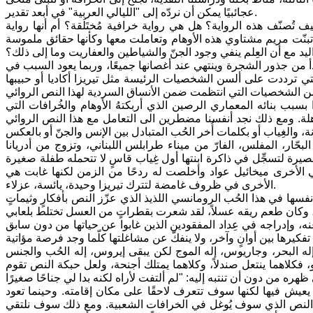
عجائبيًا يمكن أن نردّه إلى "الليالي العربية" في أبعد تقدير.
تُصنّف هذه الرواية؟ هل هي رواية خرافية مُختَلَقة؟ أم أنها رواية
 تبنّت مريم مشتاوي هذه الأوهام وتعاملت معها وكأنها حقائق ملموسة
يد مع أن العِلم ينفي وجود الجنّ والشياطين والعفاريت وما إلى ذلك؟
يبدأ من جذور الشجرة وينتهي عند أغصانها جميعًا، وربما يعود السبب في
لتي ترددت على ألسن الشخصيات الرئيسة مثل تيريزا أكاديا أو حبيبها
ا بسبب بنائه المعماري الرصين الذي أربكتهُ الأوهام والخُرافات التي
هلة. ومع ذلك نجد أنفسنا مضطرين الى التعامل مع هذا النص الروائي
لبحّار، المفلس، الفارّ من ميناء طرابلس اللبناني، وتزوج من أدريانا
ة قصيرة لتسجِّل في ذاكرة ابنتها أول غِياب قاسٍ لا تتحمله طفلة صغيرة
هي الأخرى ميخائيل عواد وأخلصت له ردحًا من الزمن لكنها غابت هي
الأخرى في ظروف غامضة لتترك تيريزا وحيدة، يائسة، عزلاء.
سها في هذا الحُب الرومانسي اللذيذ الذي عزّز النص بأفكارٍ وثيماتٍ
 عنه، وإدراجه في عِداد المفقودين الذين غابوا عن حياتها من دون سابق
له البحر، وجاريوس، إله الموج لكن يبقى إيروس، إله الحُب والجنس
 فكلاهما ينتعل صندلاً، وكلاهما يمتلك أجنحة، ولعل حبكة النص تقوم
يعيش فيها لكنها سوف تتعرف لاحقًا على مكان إقامته. وحينما تعود
اث النص الذي سوف يُوغل في الخرافات الشعبية. ومع ذلك سوف نلتقي