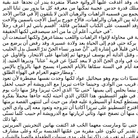
، وقد أغدقت عليها الروائية خصالاً متفردة يندر أن نجدها عند بقية
لك قدرة حدس عجيبة تمكِّنها من معرفة كل ما يدور بين ثنايا الدير
لة بين الرهبان والراهبات، فالأخ جورج يراسل الأخت ياسمين والأخت
 أقسمت على الكتاب المقدّس قائلة: "أقسم بأنني لم أعرف رجلاً
في حياتي، أعلم أن ما من أحد سيصدقني لكنها الحقيقة".
 في محاولة لإغواء الراهبات واللعب بمشاعرهنَّ ولكنها استبعدت أن
 بركة حتى قدِم إلى الحياة بعد ولادة عسيرة. وقد رفض أن يرضع من
 وقتل الداية أم يوسف لزوجها ثم إقدامها على الانتحار، وأقاويل عن
 وادي الجنّ الذي لا يبعد كثيرًا عن قرية "عتابا" وديرها العتيد. إذ
 أيام في السنة سمّاها بالأيام الخضراء يسمح فيها بالزواج بالإنس
ومطارحتهم الغرام في الهواء الطلق".
 إنسيًا ذات يوم وهو ميخائيل عواد لكنها وجدت نفسها مضطرة لأن تعود
ان قريب من الوادي. وحينما جاءت تيريزا مع الدرويشة أم حبيب لحفل
ما يجلس إلى يمينها "حنى نيّا" الذي أحبّ تيريزا وفرّ منها ذات يوم
في ظهر أغسطينو، هذا الكائن الذي أحبته لكنه جاءها محملاً بفكرة
بت منها أن تصفح عنها، وتأتي لزيارتها مع الدرويشة أم حبيب كلما تسنّى
لها ذلك.
حنى نيّا ومارست معهما الحُب قد اكتفت بهاتين التجربتين المريرتين
ي أقل تقدير كي تكون على مقربة من عمّتها القديسة بركة وعلى مشارف