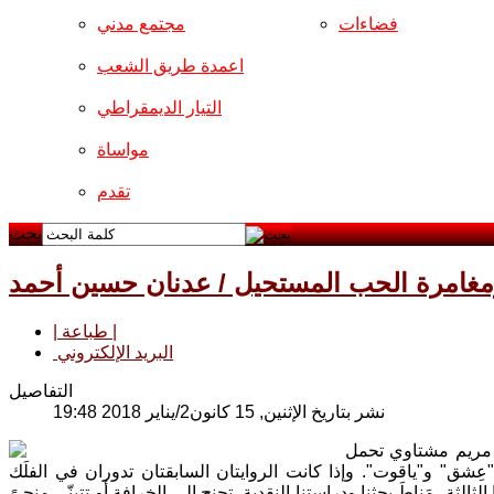
فضاءات
مجتمع مدني
اعمدة طريق الشعب
التيار الديمقراطي
مواساة
تقدم
بحث
. ومغامرة الحب المستحيل / عدنان حسين أحمد
| طباعة |
البريد الإلكتروني
التفاصيل
نشر بتاريخ الإثنين, 15 كانون2/يناير 2018 19:48
ة مريم مشتاوي تحمل
عِشق" و"ياقوت". وإذا كانت الروايتان السابقتان تدوران في الفلَك
لثة، مَناطَ بحثنا ودراستنا النقدية، تجنح إلى الخرافة أو تتبنّى منحىً