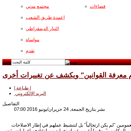
فضاءات
مجتمع مدني
اعمدة طريق الشعب
التيار الديمقراطي
مواساة
تقدم
بحث
م معرفة القوانين" ويكشف عن تغييرات أخرى
| طباعة |
البريد الإلكتروني
التفاصيل
نشر بتاريخ الجمعة, 24 حزيران/يونيو 2016 07:00
لعمومين "لم يكن ارتجالياً" بل لتنشيط عملهم في إطار الاصلاحات
لى المكاسب"، وفيما أعرب عن استغرابه من انتقادهم لقرارات رئيس