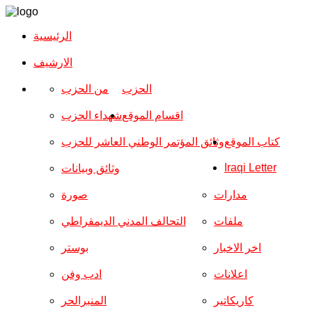
الرئيسية
الارشیف
الحزب
من الحزب
اقسام الموقع
شهداء الحزب
كتاب الموقع
وثائق المؤتمر الوطني العاشر للحزب
Iraqi Letter
وثائق وبيانات
مدارات
صورة
ملفات
التحالف المدني الديمقراطي
اخر الاخبار
بوستر
اعلانات
ادب وفن
كاريكاتير
المنبرالحر