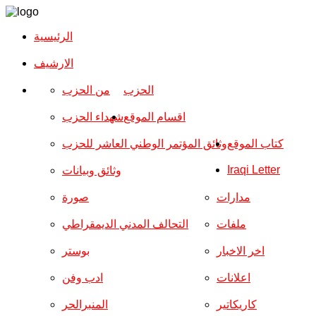
الرئيسية
الارشیف
الحزب
من الحزب
اقسام الموقع
شهداء الحزب
كتاب الموقع
وثائق المؤتمر الوطني العاشر للحزب
Iraqi Letter
وثائق وبيانات
مدارات
صورة
ملفات
التحالف المدني الديمقراطي
اخر الاخبار
بوستر
اعلانات
ادب وفن
كاريكاتير
المنبرالحر