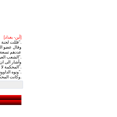
[أين- بغداد]
قللت لجنة الثقافة والاعلام النيابية، من تأثير قرار المحكمة الاتحادية العليا في قانون شبكة الاعلام العراقي على "فحوى القانون".
عددهم تسعة ا
الشعب العراقي وأحزاب سياسية واي مجلس امناء في العالم هكذا يكون".
وأشار الى ان
المحكمة لا يؤثر على فحوى القانون ونحن ماضون به وهذا ما يهمنا والعدد لا يعرقل في تطبيقه".
ونوه الداوودي الى ان "قرار المحكمة دعم استقلالية شبكة الاعلام العراقي كهيئة مستقلة وتكون اعلام الدولة وليس الحكومة".
وكانت المحكمة الاتحادية العليا ردت أول أمس الاثنين الدعاوى المقامة بالطعن في قانون شبكة الإعلام العراقي رقم 26 لسنة 2015.