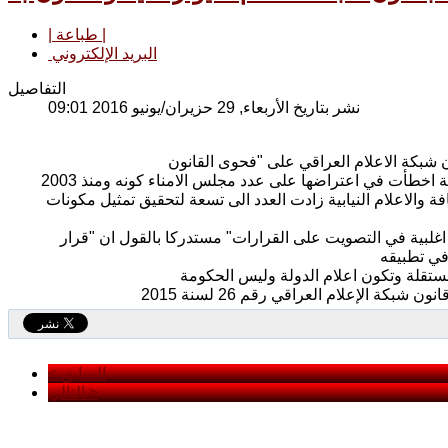
| طباعة |
البريد الإلكتروني
التفاصيل
نشر بتاريخ الأربعاء, 29 حزيران/يونيو 2016 09:01
وقال عضو اللجنة شوان الداوودي لوكالة كل العراق [أين] "أعتقد ان المحكمة الاتحادية اخطأت في اعتراضها على عدد مجلس الامناء كونه ومنذ 2003
والاعلام النيابية زادت العدد الى تسعة لتحقيق تمثيل مكونات
غلبية في التصويت على القرارات" مستدركا بالقول ان "قرار
< السابق
التالي >