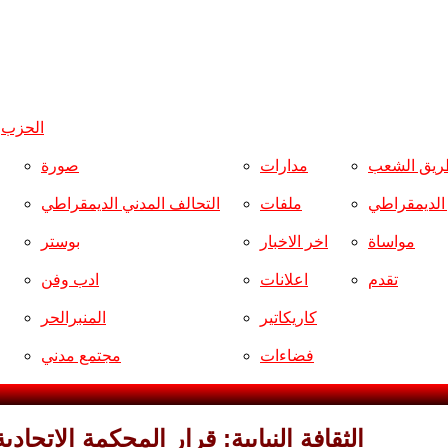
الحزب
و
ريق الشعب
مدارات
صورة
ر الديمقراطي
ملفات
التحالف المدني الديمقراطي
مواساة
اخر الاخبار
بوستر
تقدم
اعلانات
ادب وفن
كاريكاتير
المنبرالحر
فضاءات
مجتمع مدني
الثقافة النيابية: قرار المحكمة الاتحاد