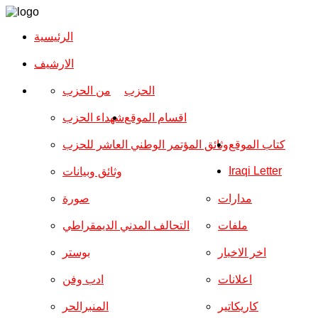
الرئيسية
الارشیف
الحزب
من الحزب
اقسام الموقع
شهداء الحزب
كتاب الموقع
وثائق المؤتمر الوطني العاشر للحزب
Iraqi Letter
وثائق وبيانات
مدارات
صورة
ملفات
التحالف المدني الديمقراطي
اخر الاخبار
بوستر
اعلانات
ادب وفن
كاريكاتير
المنبرالحر