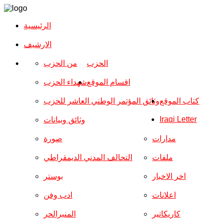
الرئيسية
الارشیف
الحزب
من الحزب
اقسام الموقع
شهداء الحزب
كتاب الموقع
وثائق المؤتمر الوطني العاشر للحزب
Iraqi Letter
وثائق وبيانات
مدارات
صورة
ملفات
التحالف المدني الديمقراطي
اخر الاخبار
بوستر
اعلانات
ادب وفن
كاريكاتير
المنبرالحر