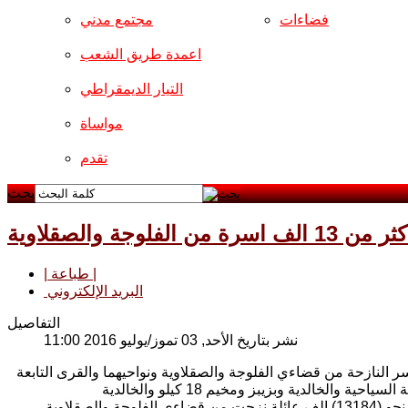
فضاءات
مجتمع مدني
اعمدة طريق الشعب
التيار الديمقراطي
مواساة
تقدم
بحث
لوجة والصقلاوية
| طباعة |
البريد الإلكتروني
التفاصيل
نشر بتاريخ الأحد, 03 تموز/يوليو 2016 11:00
ر النازحة من قضاءي الفلوجة والصقلاوية ونواحيهما والقرى التابعة
وذكر معاون مسؤول فرع الوزارة في الانبار ماجد حميد في بيان ورد لشفق نيوز، ان نحو (13184) الف عائلة نزحت من قضاءي الفلوجة والصقلاوية