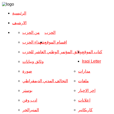
الرئيسية
الارشیف
الحزب
من الحزب
اقسام الموقع
شهداء الحزب
كتاب الموقع
وثائق المؤتمر الوطني العاشر للحزب
Iraqi Letter
وثائق وبيانات
مدارات
صورة
ملفات
التحالف المدني الديمقراطي
اخر الاخبار
بوستر
اعلانات
ادب وفن
كاريكاتير
المنبرالحر