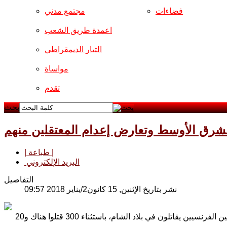
فضاءات
مجتمع مدني
اعمدة طريق الشعب
التيار الديمقراطي
مواساة
تقدم
بحث
شرق الأوسط وتعارض إعدام المعتقلين منهم
| طباعة |
البريد الإلكتروني
التفاصيل
نشر بتاريخ الإثنين, 15 كانون2/يناير 2018 09:57
كشفت وزير الجيوش الفرنسية، فلورانس بارلي ، أن ما بين 500 و 600 من المتطرفين الفرنسيين يقاتلون في بلاد الشام، باستثناء 300 قتلوا هناك و20