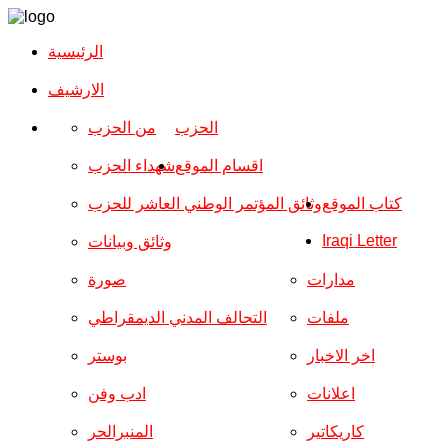
الرئيسية
الارشیف
الحزب
من الحزب
اقسام الموقع
شهداء الحزب
كتاب الموقع
وثائق المؤتمر الوطني العاشر للحزب
Iraqi Letter
وثائق وبيانات
مدارات
صورة
ملفات
التحالف المدني الديمقراطي
اخر الاخبار
بوستر
اعلانات
ادب وفن
كاريكاتير
المنبرالحر