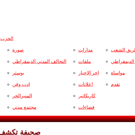
الحزب
و
ريق الشعب
مدارات
صورة
ر الديمقراطي
ملفات
التحالف المدني الديمقراطي
مواساة
اخر الاخبار
بوستر
تقدم
اعلانات
ادب وفن
كاريكاتير
المنبرالحر
فضاءات
مجتمع مدني
صحيفة تكشف عن