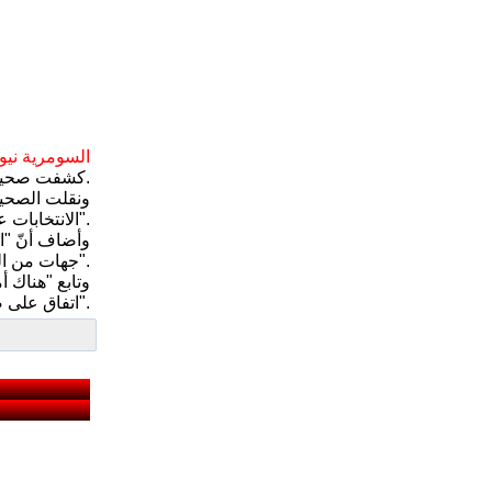
السومرية نيوز
كشفت صحيفة العربي الجديد، الثلاثاء، عن قيام نواب بجمع تواقيع لتأجيل الانتخابات، مشيرة الى ان هناك قوى سياسية "سنية وشيعية وكردية" مع التأجيل.
ونقلت الصحيف
الانتخابات على أعضاء البرلمان للتصويت عليه"، مشيراً إلى "وجود قوى سياسية سنية وشيعية وكردية مع تأجيل الانتخابات".
وأضاف أنّ "ال
جهات من التحالف الوطني الحاكم إلى جبهة المطالبين بالتأجيل".
وتابع "هناك أ
اتفاق على صيغة معينة للقانون".