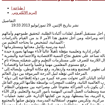
| طباعة |
البريد الإلكتروني
التفاصيل
نشر بتاريخ الإثنين, 29 تموز/يوليو 2013 19:33
نواعه ومراحله ومن اجل تحقيق هذا الأمر لا بد من القيام بالدراسات
الميدانية، لتشخيص ما يحتاجه التعليم من:-
* أبنية مدرسية بكامل معداتها ومستلزماتها.
* كوادر إدارية وتعليمية مؤهلة تأهيلاً عالياً لأداء مهماتها بصورة جيدة.
* رفع مستوى المعلمين مهنياً وعلمياً واجتماعياً واقتصادياً.
* ترشيح الرأي لدى أصحاب القرار ولدى جميع فئات المجتمع العراقي بقدرة التعليم على تطوير المجتمع وتقدمه وازدهاره، رفع مكانة الوطن، وإيصاله إلى
المرحلة التي تؤهله لنيل الدرجة المرموقة بين دول العالم.
* ومن المفروض علينا: ان ندرس تجارب الشعوب والدول التي سبقتنا ونستفيد منها، لنأخذ اليابان التي تحولت بسرعة كبيرة من دولة إقطاعية إلى دولة
* ومن اجل أن يكون إصلاح التعليم وتطوره سليماً، ومرتكزاً على أسس صحيحة،، لا بد أن يكون باب الشراكة مفتوحاً على مصراعيه بين مسؤولي النظام
* من الضروري أن يبدأ العمل بشكل جاد، من اجل تطوير البنية الهيكلية الإدارية لوزارة التربية، بما يبسطها، ويزيد من كفايتها الإدارية على تنفيذ عمليات