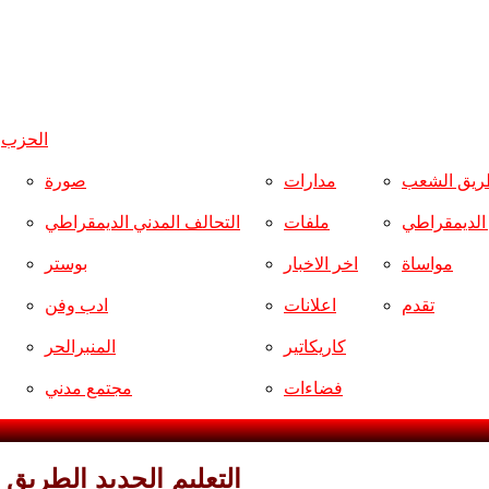
الحزب
و
ريق الشعب
مدارات
صورة
ر الديمقراطي
ملفات
التحالف المدني الديمقراطي
مواساة
اخر الاخبار
بوستر
تقدم
اعلانات
ادب وفن
كاريكاتير
المنبرالحر
فضاءات
مجتمع مدني
التعليم الجديد الطريق 