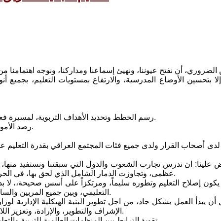
 إلا بتحسين الأوضاع المدرسية، والارتفاع بمستويات التعليم، بجميع أ
* رسم الخطط وتحديد الأهداف التربوية، لمسيرة فعالة تساعد على تحقيق نجاح التنمية الاقتصادية والاجتماعية والبشرية.
* رصد الأموال اللازمة للصرف على مستلزمات التعليم وعلى شغيلته بسخاء تام.
عظمى، وتجاوزت الدمار الشامل الذي لحق بها، في الحرب العالمية الثانية، وخلقت المعجزات بواسطة نظامها التربوي الفاعل.
التعليمي، وبين جميع المربين والساسة ومنظمات العمل المدني المهتمة بأمور التربية والتعليم، وكل الآباء.
الإشراف والتطوير، والإرادة، وتعزيز اللا مركزية، وتكريس مفهوم، استقلالية المدرسة، وتوثيق صلتها بالمجتمع.
* تقوية الترابط بين المنظمات العالمية للتربية والتعليم والمشاركة في نشاطاتها ومؤتمراتها والاستفادة منها مادياً ومعنوياً.