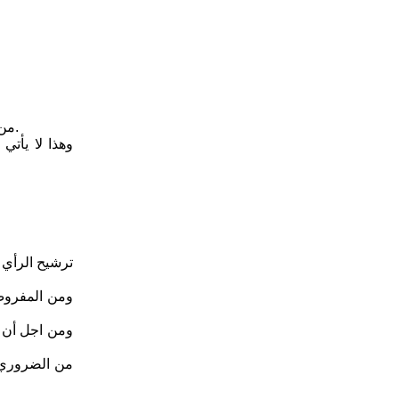
من الضروري، أن نفتح عيوننا، ونهيئ إسماعنا ومداركنا، ونوجه اهتمامنا من اجل مستقبل أفضل لفلذات أكبادنا الطلبة، لتحقيق طموحهم وآمالهم.
وهذا لا يأتي