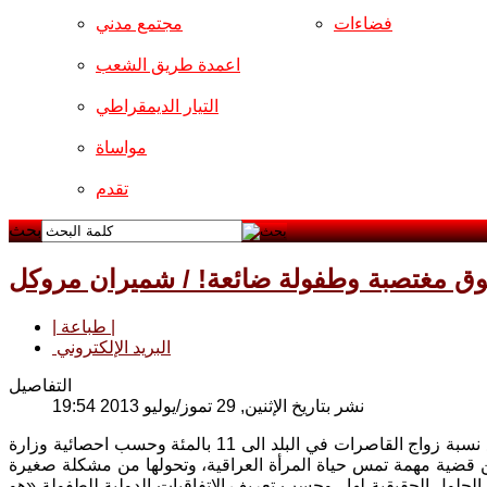
فضاءات
مجتمع مدني
اعمدة طريق الشعب
التيار الديمقراطي
مواساة
تقدم
بحث
وق مغتصبة وطفولة ضائعة! / شميران مروكل
| طباعة |
البريد الإلكتروني
التفاصيل
نشر بتاريخ الإثنين, 29 تموز/يوليو 2013 19:54
جاء تصريح وزير التخطيط التعاون الإنمائي علي شكري، والذي اشار فيه الى ارتفاع نسبة زواج القاصرات في البلد الى 11 بالمئة وحسب احصائية وزارة
ن قضية مهمة تمس حياة المرأة العراقية، وتحولها من مشكلة صغيرة
الحلول الحقيقية لها . وحسب تعريف الاتفاقيات الدولية للطفولة «هو