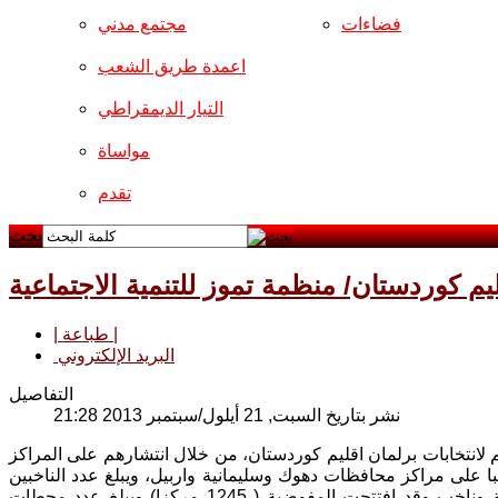
فضاءات
مجتمع مدني
اعمدة طريق الشعب
التيار الديمقراطي
مواساة
تقدم
بحث
ليم كوردستان/ منظمة تموز للتنمية الاجتماعية
| طباعة |
البريد الإلكتروني
التفاصيل
نشر بتاريخ السبت, 21 أيلول/سبتمبر 2013 21:28
مة تموز للتنمية الاجتماعية اليوم السبت 21 ايلول 2013 مراقبتهم لانتخابات برلمان اقليم كوردستان، من خلال انتشارهم على المراكز
مشمولة بالتصويت العام، اذ انتشر 170 مراقبة و مراقبا على مراكز محافظات دهوك وسليمانية واربيل، ويبلغ عدد الناخبين
(2653743) مليونین وستمائة وثلاثة وخمسون الف وسبعمائة وثلاثة واربعون ناخبة وناخب وقد افتتحت المفوضية ( 1245 مركزا) ويبلغ عدد محطات