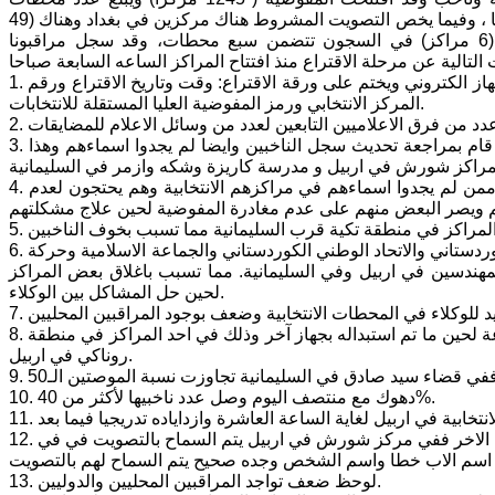
الاقتراع (6273 محطة) منتشرة على محافظات الاقليم والاقضية والنواحي التابعة لها ، وفيما يخص التصويت المشروط هناك مركزين في بغداد وهناك (49
مركزا) للتصويت المشروط في المستشفيات عدد محطاتها (50 محطة) وهناك (6 مراكز) في السجون تتضمن سبع محطات، وقد سجل مراقبونا
1. استخدام تقنية جديدة وهي الختم الالكتروني حيث يتضمن إدخال ورقة الاقتراع في جهاز الكتروني ويختم على ورقة الاقتراع: وقت وتاريخ الاقتراع ورقم
المركز الانتخابي ورمز المفوضية العليا المستقلة للانتخابات.
3. وجود مشاكل في سجل الناخبين وعدم وجود اسماء الكثيرين علما ان البعض منهم قام بمراجعة تحديث سجل الناخبين وايضا لم يجدوا اسماءهم وهذا
4. تجمع عدد من المواطنين في باب مكتب المفوضية العليا للانتخابات في السليمانية ممن لم يجدوا اسماءهم في مراكزهم الانتخابية وهم يحتجون لعدم
6. وجود بعض المشاكل بين مؤيدي ووكلاء السياسيين لكل من الحزب الديمقراطي الكوردستاني والاتحاد الوطني الكوردستاني والجماعة الاسلامية وحركة
ندسين في اربيل وفي السليمانية. مما تسبب باغلاق بعض المراكز
لحين حل المشاكل بين الوكلاء.
8. عطل احد اجهزة الختم الالكتروني تسبب بتأخير عملية التصويت لأكثر من نصف ساعة لحين ما تم استبداله بجهاز آخر وذلك في احد المراكز في منطقة
روناكي في اربيل.
10. دهوك مع منتصف اليوم وصل عدد ناخبيها لأكثر من 40%.
12. تفاوت في تعامل الموظفين مع الاخطاء الموجودة في سجل الناخبين و التزام البعض الاخر ففي مركز شورش في اربيل يتم السماح بالتصويت في في
13. لوحظ ضعف تواجد المراقبين المحليين والدوليين.