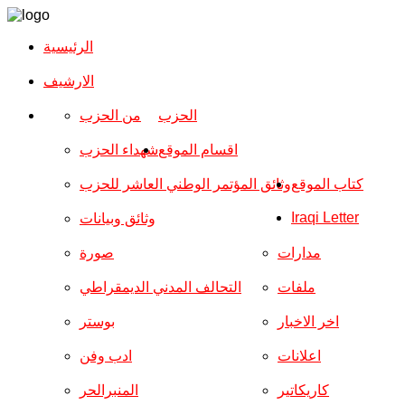
الرئيسية
الارشیف
الحزب
من الحزب
اقسام الموقع
شهداء الحزب
كتاب الموقع
وثائق المؤتمر الوطني العاشر للحزب
Iraqi Letter
وثائق وبيانات
مدارات
صورة
ملفات
التحالف المدني الديمقراطي
اخر الاخبار
بوستر
اعلانات
ادب وفن
كاريكاتير
المنبرالحر