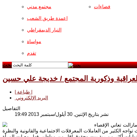
فضاءات
مجتمع مدني
اعمدة طريق الشعب
التيار الديمقراطي
مواساة
تقدم
بحث
عراقية وذكورية المجتمع / خديجة علي حسين
| طباعة |
البريد الإلكتروني
التفاصيل
نشر بتاريخ الإثنين, 30 أيلول/سبتمبر 2013 19:49
ا أن المرأة مازالت تعاني الإقصاء
تواجه الكثير من العاملات المعرقلات الاجتماعية والقانونية والنظرة
ؤوليات أكثر من ربة بيت وحقوق اقل من مواطن. فهل وصلت المرأة