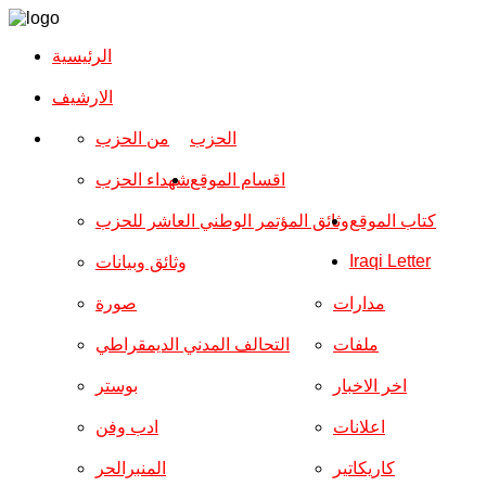
الرئيسية
الارشیف
الحزب
من الحزب
اقسام الموقع
شهداء الحزب
كتاب الموقع
وثائق المؤتمر الوطني العاشر للحزب
Iraqi Letter
وثائق وبيانات
مدارات
صورة
ملفات
التحالف المدني الديمقراطي
اخر الاخبار
بوستر
اعلانات
ادب وفن
كاريكاتير
المنبرالحر