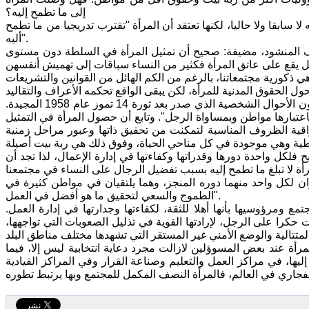
إلى ما تطمح إليه؟
ابقا ولا حاليا، لكنها تعتقد أن المرأة "تقترب تدريجيا من ما تطمح
أليه".
ف المنشود، مضيفة: صحيح أن تمثيل المرأة في السلطة دون مستوى
هي ذكورية مجتمعاتنا، بالرغم من الكم الهائل من القوانين والتشريعات
وأضاف "لقد حصلت المرأة العراقية على بعض الحقوق التي تحسد عليها، خاصة قانون الأحوال الشخصية الذي صدر بعد ثورة 14 تموز عام 1958 المجيدة.
اعتبارها مواطن وبمساواة الرجل". وتابع أن حصول المرأة في التمثيل
عراقية الظروف المناسبة لتمكنت من تحقيق ذاتها وعبور مراحل زمنية
لكل واحدة دورها وقدراتها وكفاءتها في إدارة الإعمال، لذا تجد أن
ان لكل واحد منهما دوره المنجز، وهما يلتقيان في مواطن كثيرة في
الطموح والسعي لتحقيق ما هو أفضل في العمل".
ع ومرؤوسيها بأنها أهلا للثقة، لكفاءتها وجدارتها في إدارة العمل.
را على الرجل، لإرادتها القوية في تذليل الصعوبات التي تواجهها،
مرأة عند بعض المسوؤلين لازالت مجرد دعاية انتخابية ليس إلا، فيما
يها، في مراكز العمل والتعليم وصناعة القرار وفي المراكز القيادية