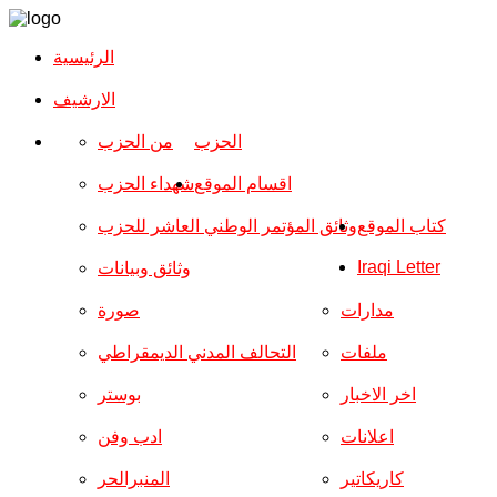
الرئيسية
الارشیف
الحزب
من الحزب
اقسام الموقع
شهداء الحزب
كتاب الموقع
وثائق المؤتمر الوطني العاشر للحزب
Iraqi Letter
وثائق وبيانات
مدارات
صورة
ملفات
التحالف المدني الديمقراطي
اخر الاخبار
بوستر
اعلانات
ادب وفن
كاريكاتير
المنبرالحر