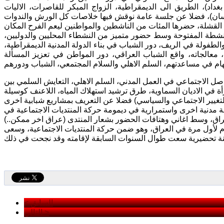
اد)، الطريق الى الديمقراطية، الزواج المبكر للقاصرات، الاليات
نشطة المفتوحة وسط حضور متميز من النشطاء المحليين والدوليين،
طفولة في الريف، دور الشباب في بناء الدولة المدنية الديمقراطية،
اق بعد 2003، العنف المدرسي: اسبابه، معالجاته، واقع الشباب العراقي، دور المواطن في تعزيز المسألة
سهام في مساعدتهم، السلم الاهلي والسلام المجتمعي، الشباب ودورهم
اصل الاجتماعي في العمل المدني، السلم الاهلي، التعايش السلمي بين
رأة في الاديان السماوية، طرق ترشيد استهلاك المياه، اللاعنف كوسيلة
طة مدنية اخرى واستمرارية في ديمومة حركة المنتديات الاجتماعية في
ام لأول مرة في العراق، وهو ضمن حركة المنتديات الاجتماعية، وسعى
< السابق
التالي >