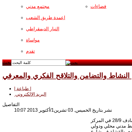
فضاءات
مجتمع مدني
اعمدة طريق الشعب
التيار الديمقراطي
مواساة
تقدم
بحث
ن النشاط والتضامن والتلاقح الفكري والمعرفي
| طباعة |
البريد الإلكتروني
التفاصيل
نشر بتاريخ الخميس, 03 تشرين1/أكتوير 2013 10:07
بأجواء من البهجة والفرح، اختتم المنتدى الاجتماعي العراقي أعماله يوم السبت المصادف 28/9 في المركز
دادي والقشلة في شارع