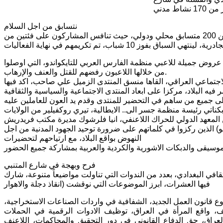
نتسابق من اجل السلام
اليوم الاول كان الموعد مع الأنشطة الرياضية الداعية للسلام، وبمشاركة اكثر من 200 متسابق محلي ودولي، حيث تنافس المشاركون على فئتين من
 عروض جميلة للاعبي منظمة الفارس العربي للتايكواندو، التي اوصلوا
من خلالها اللاعبون رفضهم للقتل والعنف والإرهاب.
الاجتماعي العراقي، القاها منسق المنتدى الزميل علي صاحب، اكد فيها
 بكناتي رئيسة منظمة جسر الى.. الايطالية، تيري روكفيلير من الولايات
يب يدازا من اسبانيا من المعهد الدولي للحراك اللاعنفي، انيا فلرشوك مديرة مكتب فريدريش
و) الذين ركزوا في كلماتهم على ضرورة توحيد الجهود المدنية من اجل
النهوض بواقع البلاد، مع ارتياحهم لتحضيرات
فرح وبهجة في شارع المتنبي
قافي البغدادي، بعدد من الندوات التي تناولت مواضيعاً متنوعة، شارك
فيها العشرات، ابرز الموضوعات التي نوقشت (انقاذ دجلة والاهوار
وع قانون العمل الجديد، الشفافية في واردات الصناعات الاستخراجية،
ف، واقع المرأة في العراق، توظيف الادوات الرقمية في الحملات
العراق، حق الدفاع القانوني في دور التحقيق والمحاكمات، اللاعنف