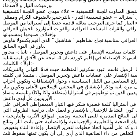
وزميلات التيار والأصدقاء.
سق المناوب للجنة التنسيقية – علاء مهدي عضو اللجنة التنسيقية
 أستراليا – عضو تنسيقية التيار - بالترحيب بالضيوف الكرام وممثلي
اقي والقوات المسلحة العراقية والقوات المؤازرة للجيش العراقي
بإختلاف صنوفها ومسمياتها.
في العراقي بمناسبة نجاح نشاطهم " شناشيل " الذي أقيم بكسولا هاوس
باور في اليوم السابق.
كلمات بمناسبة الإنتصار على داعش وتحرير الموصل ، ثانياً :- محاور
اولاً :- الكلمات :-
ا الزميل قاسم عبود سكرتير المنظمة حيث قدمّ التهاني والتبريكات
ة الإنتصار على عصابات داعش وتحرير الموصل ، متنقلاً في كلمته
اع السياسي بين الكتل السياسية ، وحول الإنشقاقات وتكوين أحزاب
 مرة ثانية وذكر الإنشقاق في المجلس الإسلامي الأعلى وتكوين تيار
يين الذين تم توطينهم في أستراليا (منطقة واكا واكا) وتلمسه مأساة
الأيزيديين عل أيدي داعش .
 في أستراليا كلمة قصيرة شكر فيها التيار الديمقراطي العراقي على
 كون النشاط للإحتفال بالإنتصار والعمل على دراسة الظروف التي
تائج المدمرة للبنى التحتية وتدمير المواقع الأثرية والتأريخية ،
 الصحية والتعليمية والإجتماعية والإقتصادية حتى باتت آثار ونتائج
ة. وأكد على أهمية إتخاذ خطوات لتعزيز الإنتصار وإعادة البناء وتعويض
التخلص من داء الطائفية الذي أدى إلى أن يكون ثمنها سقوط ثلث