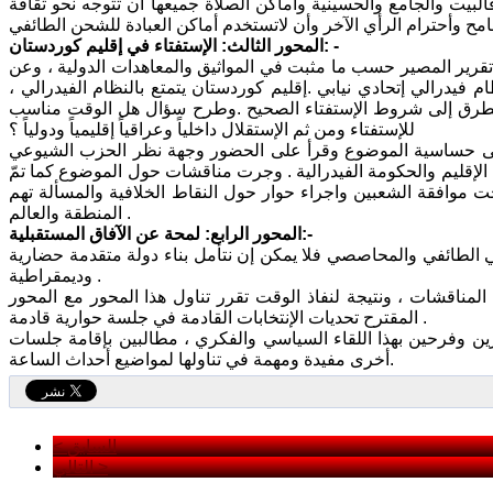
 فالبيت والجامع والحسينية وأماكن الصلاة جميعها أن تتوجه نحو ثقافة
المحور الثالث: الإستفتاء في إقليم كوردستان: -
تقرير المصير حسب ما مثبت في المواثيق والمعاهدات الدولية ، وعن
 فيدرالي إتحادي نيابي .إقليم كوردستان يتمتع بالنظام الفيدرالي ،
ثم تطرق إلى شروط الإستفتاء الصحيح .وطرح سؤال هل الوقت مناسب
للإستفتاء ومن ثم الإستقلال داخلياً وعراقياً إقليمياً ودولياً ؟
إلى حساسية الموضوع وقرأ على الحضور وجهة نظر الحزب الشيوعي
 الإقليم والحكومة الفيدرالية . وجرت مناقشات حول الموضوع كما تمّ
حت موافقة الشعبين واجراء حوار حول النقاط الخلافية والمسألة تهم
المنطقة والعالم .
المحور الرابع: لمحة عن الآفاق المستقبلية:-
سي الطائفي والمحاصصي فلا يمكن إن نتأمل بناء دولة متقدمة حضارية
وديمقراطية .
 المناقشات ، ونتيجة لنفاذ الوقت تقرر تناول هذا المحور مع المحور
المقترح تحديات الإنتخابات القادمة في جلسة حوارية قادمة .
ين وفرحين بهذا اللقاء السياسي والفكري ، مطالبين بإقامة جلسات
أخرى مفيدة ومهمة في تناولها لمواضيع أحداث الساعة.
< السابق
التالي >