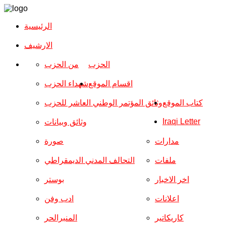
الرئيسية
الارشیف
الحزب
من الحزب
اقسام الموقع
شهداء الحزب
كتاب الموقع
وثائق المؤتمر الوطني العاشر للحزب
Iraqi Letter
وثائق وبيانات
مدارات
صورة
ملفات
التحالف المدني الديمقراطي
اخر الاخبار
بوستر
اعلانات
ادب وفن
كاريكاتير
المنبرالحر