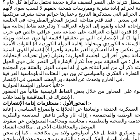
نظل نتزايد على النصر لنضيف مأثرة جديدة نحتفل بذكراها كل عام ؟
تلفة لجرائم إبادة بشرية وممارسات همجية بحقهم لا لسبب سوى لأنهم
رة في سدني ، فقد قدم مداخلة لتعزيز المحاورالمطروحة في الجلسة
عادة الحياة والقوة إلى الدولة العراقية ؟ وذكرعدة نقاط إيجابية منها
:- 1) اعادة اللحمة العراقية ، 2) عودة العراق كلاعب إقليمي أساسي في المنطقة ، 3) قدرة القوات العراقية على صناعة نصر عراقي خالص في حرب
معقدة. أما التحديات التي ستواجه العراق بعد هذه المرحلة فيرى الأستاذ الياسري أنها 1) أن الإنتصارات التي تم تحقيقها لاقيمة لها دون صناعة وتهيئة
خطاب وطني موحد وإستراتيجية سياسية تحصن العمق الداخلي العراقي 2) أزمة الإستفتاء الكوردي ومحاولة إقامة الدولة الكوردية 3) القوات الأمنية
فة محور آخر إلى الجلسة الحوارية : بعنوان (حول تحديات الإنتخابات
قال : في الحقيقة مهم جداً تكرار الإشارة إلى النصر على قوى الجهل
 ذكر أن من أهم النتائج هي إزالة اسباب التوتر والفتنة بين المجتمع
لتطرف الفكري والسياسي ثم بين دور البعثات الدبلوماسية العراقية
في الخارج وتحدث عن أهمية دور الحشد الشعبي في الإنتصار.
ثانياً :-محاور الجلسة الحوارية :-
وء على المحاور من خلال بعض النقاط الرئيسية طالباً من الحضور
الإشتراك في المناقشة والمداخلات .
المحورالأول : مستلزمات إدامة الإنتصارات :-
 العسكرية الحديثة ، وإبعادها عن الخلافات والصراع السياسي ، إعادة
ة الوطنية والمجتمعية ، إزالة آثار وتأثير داعش السياسية والفكرية
الخدمية والصحية والتعليمية ، محاسبة ومحاكمة المسؤولين عن سقوط
الموصل والمحافظات الأخرى ، مكافحة الفساد.
يم عسكري فقط بل فكر أديولوجي ولابد من مكافحته ، كما إن سجن