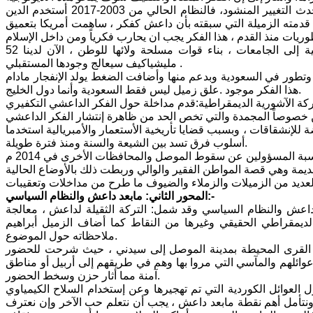
زميلة أخرى أكدت بأن بدون تغيير النظام الطائفي ونظام المحاصصة لايمكن ان يحدث التغيير المنشود، فالنظام الحالي من 2003-2017 أستخدم الدين
 قدمته الزميلة التي سبقته بأن داعش كفكر ، ساهمت أمريكا بتعميق
قال زميل آخر :من المفروض المباشرة بنظام التعليم وتغيير المناهج من الإبتدائية إلى الجامعات ، بناء قوات مسلحة ولائها للوطن ، الآن لدينا 52
مليشياكيف سيعالج وجودها المستقبلي .
وتطور في السعودية وبدعم منها وأضافت الضغط يولد الإنفجار مادام
هذا الفكر موجود .علق زميل ليس فقط السعودية وأنما دول الخليج.
 للإنشقاقات ، وبسبب قضايا تأريخية الأستعمار والأمبريالية استخدما
أسلوب فرق تسد بين الشيعة والسنة ومنذ فترة طويلة.
بة المسؤولين عن سقوط الموصل والمحافظات الأخرى في 2014 م
المحور الثاني: مابعد داعش والنظام السياسي:-
 داعش والنظام السياسي وقد شمل: التركة الثقيلة لداعش ، معالجة
ي الديمقراطي الحقيقي وغيرها من النقاط كما أضاف الزميل أبراهيم
ملاحظاته حول الموضوع.
 القرى المحيطة بمدينة الموصل إلى سيدني ، حيث شرحت للحضور
ائلهم والمآسي التي مروا بها وهم في طريقهم إلى أربيل أو مناطق
آمنة مما أثار حزن وسخط الحضور.
لعوائل الكوردية التي تم تهجيرها وعن إستخدام السلاح الكيمياوي
 ونتأمل أهم نقطة مابعد داعش ، يجب أن نتعلم حب الآخر وإن نعترف