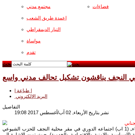
فضاءات
مجتمع مدني
اعمدة طريق الشعب
التيار الديمقراطي
مواساة
تقدم
بحث
 النجف يناقشون تشكيل تحالف مدني واسع
| طباعة |
البريد الإلكتروني
التفاصيل
نشر بتاريخ الأربعاء, 02 آب/أغسطس 2017 19:08
نابي
عقد تجمع القوى والاحزاب والشخصيات الوطنية والمدنية في النجف، مساء الثلاثاءـ (1 اب) اجتماعه الدوري في مقر محلية النجف للحزب الشيوعي
السياسية والامنية والاقتصادية والخدمية), حيث تمت الاشارة الى