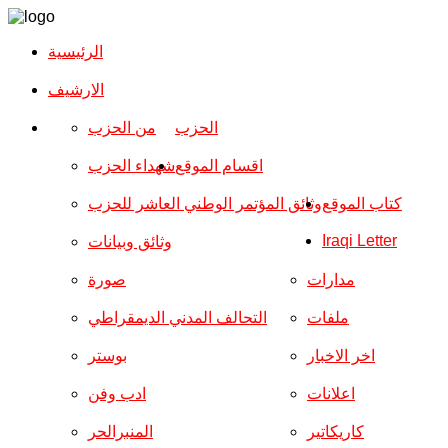
الرئيسية
الارشیف
الحزب
من الحزب
اقسام الموقع
شهداء الحزب
كتاب الموقع
وثائق المؤتمر الوطني العاشر للحزب
Iraqi Letter
وثائق وبيانات
مدارات
صورة
ملفات
التحالف المدني الديمقراطي
اخر الاخبار
بوستر
اعلانات
ادب وفن
كاريكاتير
المنبرالحر