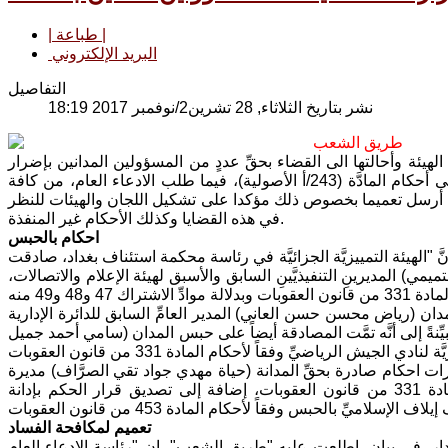
| طباعة |
البريد الإلكتروني
التفاصيل
نشر بتاريخ الثلاثاء, 28 تشرين2/نوفمبر 2017 18:19
طريق الشعب
يئة وأحالتها الى القضاء بحقِّ عددٍ من المسؤولين المدانين بإضرار
المال العامِّ، الدرجة القطعيَّة، بعد مضي المدة القانونيَّة للطعن التمييزيِّ، استناداً الى أحكام المادَّة (243/أ الأصولية)، فيما طلب الادعاء العام، من كافة
يث أرسل تعميما بخصوص ذلك مؤكدا على تشكيل اللجان والهيئات للنظر
في هذه القضايا وكذلك الأحكام غير المنفذة.
احكام بالحبس
"الهيئة التمييزيَّة الجزائيَّة في رئاسة محكمة استئناف بغداد، صادقت
ي) المديرينِ التنفيذيَّينِ السابق والأسبق لهيئة الإعلام والاتصالات،
دان (رياض محسن حسن العاني) المدير العامِّ السابق للدائرة الإدارية
اداً لأحكام المادة 330 من قانون العقوبات، مُبيِّنةً إلى أنَّه تمَّت المصادقة أيضاً على حبس المدان (سامي أحمد جميل
ت احكام صادرة بحقِّ المدانة (حياة مهدي جواد تقي الصرَّاف) مديرة
التسجيل العقاري السابقة في محافظة كربلاء، القاضية بالحبس وفقاً لأحكام المادة 331 من قانون العقوبات، إضافة إلى تصديق قرار الحكم بإدانة
تعميم لمكافحة الفساد
ر، في بيان، اطلعت عليه "طريق الشعب"، إن "رئاسة الادعاء العام