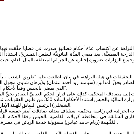
نزاهة عن اكتساب عدَّة أحكامٍ قضائيةٍ صدرت في قضايا حقَّقت فيها اله
 وجميع الوزارات ضرورة إخباره عن الجرائم المتعلقة بالمال العام، ح
التحقيقات في هيئة النزاهة، في بيان، اطلعت عليه "طريق الشعب"، بأنَّ 
صادر بحقِّ المدانينِ (سيامند زيد أحمد عثمان) و(برهان شاوي مجول التميم
الذي يقضي بالحبس وفقاً لأحكام المادة 331 من قانون العقوبات وبدلالة موادِّ الاشتراك 47 و48 و49 منه".
 إلى مصادقة المحكمة كذلك على قرار الحكم الغيابيِّ الصادر بحقِّ الم
والمالية في وزارة الماليَّة بالحبس استن
الشيخلي) الرئيس السابق للهيئة الإداريَّة لنادي الجيش الرياضيِّ وفقاً لأحكام المادة 331 من قانون العقوبات.
يزية الجزائية في رئاسة محكمة استئناف بغداد، صادقت أيضاً خمسة قرارا
المُتَّـهمة (ريام حامد عباس) مسؤولة خدمة الزبائن في مصرف إيلاف الإسلاميِّ بالحبس وفقاً لأحكام المادة 453 من قانون العقوبات.
 المتحدث الرسمي لمجلس القضاء الأعلى، القاضي عبد الستار بيرقدا