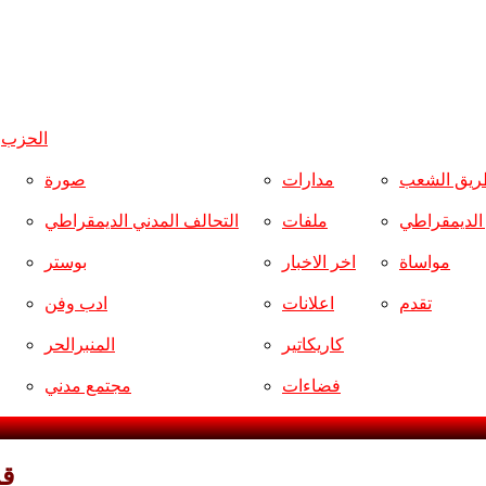
الحزب
و
ريق الشعب
مدارات
صورة
ر الديمقراطي
ملفات
التحالف المدني الديمقراطي
مواساة
اخر الاخبار
بوستر
تقدم
اعلانات
ادب وفن
كاريكاتير
المنبرالحر
فضاءات
مجتمع مدني
قر