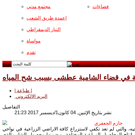
فضاءات
مجتمع مدني
اعمدة طريق الشعب
التيار الديمقراطي
مواساة
تقدم
بحث
ية في قضاء الشامية عطشى بسبب شح المياه
| طباعة |
البريد الإلكتروني
التفاصيل
نشر بتاريخ الإثنين, 04 كانون1/ديسمبر 2017 21:23
حازم الجعفري
ه، والتي لم تعد تكفي لاستزراع كافة الاراضي الزراعية في نواحي
 انتاج المحاصيل الزراعية المختلفة، وبضمنها محصول الشلب الذي