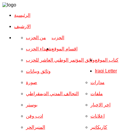
الرئيسية
الارشیف
الحزب
من الحزب
اقسام الموقع
شهداء الحزب
كتاب الموقع
وثائق المؤتمر الوطني العاشر للحزب
Iraqi Letter
وثائق وبيانات
مدارات
صورة
ملفات
التحالف المدني الديمقراطي
اخر الاخبار
بوستر
اعلانات
ادب وفن
كاريكاتير
المنبرالحر