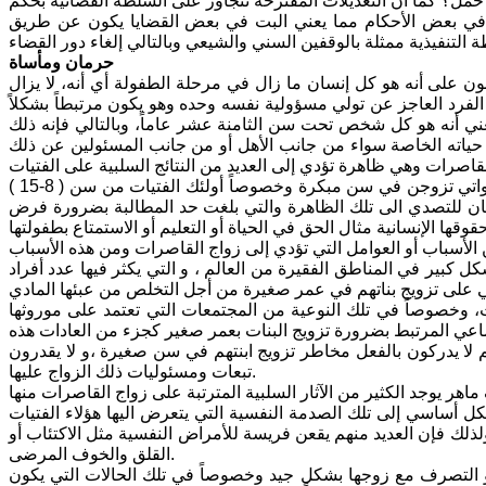
ل؟ كما أن التعديلات المقترحة تتجاوز على السلطة القضائية بحكم
في بعض الأحكام مما يعني البت في بعض القضايا يكون عن طريق
حرمان ومأساة
ون على أنه هو كل إنسان ما زال في مرحلة الطفولة أي أنه، لا يزال
 الفرد العاجز عن تولي مسؤولية نفسه وحده وهو يكون مرتبطاً بشكلاً
 يعني أنه هو كل شخص تحت سن الثامنة عشر عاماً، وبالتالي فإنه ذلك
د حياته الخاصة سواء من جانب الأهل أو من جانب المسئولين عن ذلك
صرات وهي ظاهرة تؤدي إلى العديد من النتائج السلبية على الفتيات
وغالباً ما تؤدي بهن إلى المشاكل الاجتماعية والنفسية وبالأخص هؤلاء القاصرات اللواتي تزوجن في سن مبكرة وخصوصاً أولئك الفتيات من سن ( 8-15 )
نسان للتصدي الى تلك الظاهرة والتي بلغت حد المطالبة بضرورة فرض
كل كبير في المناطق الفقيرة من العالم ، و التي يكثر فيها عدد أفراد
ات، وخصوصاً في تلك النوعية من المجتمعات التي تعتمد على موروثها
م لا يدركون بالفعل مخاطر تزويج ابنتهم في سن صغيرة ،و لا يقدرون
تبعات ومسئوليات ذلك الزواج عليها.
شكل أساسي إلى تلك الصدمة النفسية التي يتعرض اليها هؤلاء الفتيات
لذلك فإن العديد منهم يقعن فريسة للأمراض النفسية مثل الاكتئاب أو
القلق والخوف المرضى.
 أو التصرف مع زوجها بشكل جيد وخصوصاً في تلك الحالات التي يكون