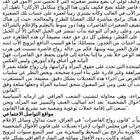
كيف لولي أن يضع مصير صغيرته التي لا تحسن تدبر الأمور في كف
 قاصر قليلة نضج فكيف يكون هذا الزواج متكامل الأركان؟ ناهيك أن
ناك برامج مباشرة لتلك القضايا للطرح والمعالجة، حيث إن هناك
، وعلى رغم أن التوعية بدأت تنتشر في الجيل الحالي إلاّ أن الجيل
 على القُصّر، ويعطي كل ذي حقٍ حقه، مضيفةً أن هذه الظاهرة حتى
جتثاث من الجذور، متسائلةً: ما هو السبب الدافع لتزويج الأب ابنته
ب فارق العمر بينه وبينها، فكم من حالة زواج قاصرة تسببت في هرب
الوعي حلاً بقدر ما إننا بحاجة إلى قانون يحفظ حق القاصرات، فهنَّ
أمانة في أعناق ولاة أمورهن وليس العكس!
ورأت سلمى أن هذا القانون مجحف بحق المرأة العراقية، ويتنافى مع قرارات الامم المتحدة التي تحث على حقوق المرأة وكرامتها، وأن زواج طفلة بعمر 9
مراهقة وغير قادرة على بناء اسرة صحيحة. وبغض النظر عن سلبيات
ح الغرض من اجراء هذه التعديلات بشكل دقيق. مضيفة: من المستغرب
ب أن تقنن ومن غير المقبول سحق انسانية المرأة وجعلها سلعة وفق
القانون".
راءة، وهي محاولة لتشتيت الشعب العراقي عن ازماته السياسية
احوال الشخصية" يعد احد اساليب العنف والتمييز ضد المرأة، ونحن
نسعى الى إقامة حملات توعوية وشعبية ضد تشريع هذا القانون".
مواقع التواصل الاجتماعي
اً بـ "قانون زواج القاصرات" في العراق، حيث تتداول وسائل الإعلام
ريكاتورية تتأرجح بين السخط والسخرية من عمر التسع سنوات لتزويج
الفتاة. وكانت ردود الأفعال مماثلة في الشارع العراقي بشكل عام.