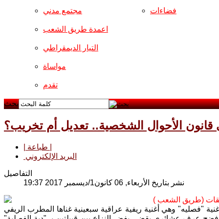
فضاءات
مجتمع مدني
اعمدة طريق الشعب
التيار الديمقراطي
مواساة
تقدم
بحث
 قانون الأحوال الشخصية.. تعديل أم تخريب؟
| طباعة |
البريد الإلكتروني
التفاصيل
نشر بتاريخ الأربعاء, 06 كانون1/ديسمبر 2017 19:37
قات (طريق الشعب )
غنية "فصليه" وهي أغنية ريفية عراقية سبعينية غناها المطرب الريفي
 فضح عرف عشائري يقضي بفض النزاع بين قبيلتين بـ "دية الفصلية"