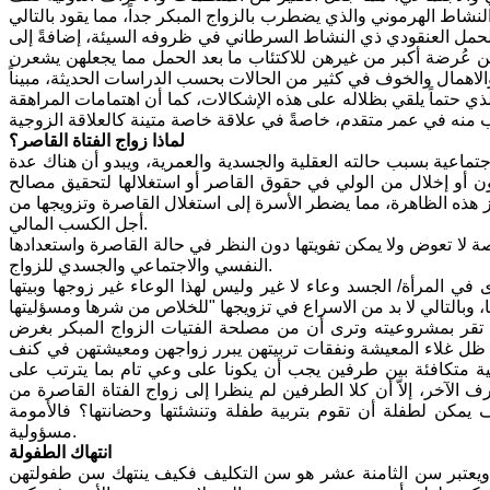
النشاط الهرموني والذي يضطرب بالزواج المبكر جداً، مما يقود بالتالي
الحمل العنقودي ذي النشاط السرطاني في ظروفه السيئة، إضافةً إلى
هن عُرضة أكبر من غيرهن للاكتئاب ما بعد الحمل مما يجعلهن يشعرن
والاهمال والخوف في كثير من الحالات بحسب الدراسات الحديثة، مبيناً
ذي حتماً يلقي بظلاله على هذه الإشكالات، كما أن اهتمامات المراهقة
لماذا زواج الفتاة القاصر؟
تماعية بسبب حالته العقلية والجسدية والعمرية، ويبدو أن هناك عدة
ن أو إخلال من الولي في حقوق القاصر أو استغلالها لتحقيق مصالح
وز هذه الظاهرة، مما يضطر الأسرة إلى استغلال القاصرة وتزويجها من
أجل الكسب المالي.
لا تعوض ولا يمكن تفويتها دون النظر في حالة القاصرة واستعدادها
النفسي والاجتماعي والجسدي للزواج.
في المرأة/ الجسد وعاء لا غير وليس لهذا الوعاء غير زوجها وبيتها
 تقر بمشروعيته وترى أن من مصلحة الفتيات الزواج المبكر بغرض
ي ظل غلاء المعيشة ونفقات تربيتهن يبرر زواجهن ومعيشتهن في كنف
ولية متكافئة بين طرفين يجب أن يكونا على وعي تام بما يترتب على
 الآخر، إلاّ أن كلا الطرفين لم ينظرا إلى زواج الفتاة القاصرة من
مكن لطفلة أن تقوم بتربية طفلة وتنشئتها وحضانتها؟ فالأمومة
مسؤولية.
انتهاك الطفولة
ية ويعتبر سن الثامنة عشر هو سن التكليف فكيف ينتهك سن طفولتهن