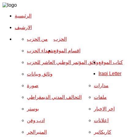
الرئيسية
الارشیف
الحزب
من الحزب
اقسام الموقع
شهداء الحزب
كتاب الموقع
وثائق المؤتمر الوطني العاشر للحزب
Iraqi Letter
وثائق وبيانات
مدارات
صورة
ملفات
التحالف المدني الديمقراطي
اخر الاخبار
بوستر
اعلانات
ادب وفن
كاريكاتير
المنبرالحر