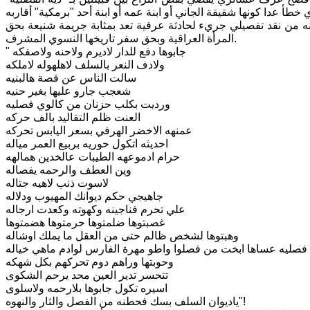
ه من نقد تفصيلي جريء لحادثة عرفية تعد بمثابة جريمة شنيعة بحق
المرأة العراقية وبحق سفر تاريخها النسوي المشرف.
" جابوها دفع للدار لاديرم ولاحنه ولاصفكه
ولادف النعر بالسلف لاهلهوله لاملكه
سالت الناس عن قصة هالبنيه
شعجب جارو عليها بغير حنيه
ورديت بكلب حزنان من كالوي فصليه
العنت ظلم التقاليد بالف حركه
عمنهه الاخضر الهرفي بسعر اليابس تحركه
احديثه اتكول حوريه بربيع العمر مياله
حرام ادموعهه الطيبات عالخدين همالهه
وين العطف والرحمه يفصاله
لاسوت ذنب لاهيه جتاله
جاهيجي حكم ديوانك المهيوب ودلاله
علي تحرم فناجينه وكهوته وكعدت ارجاله
غصبتوها ضلمتوها حرمتوها هضمتوها
وهبتوها لشخص ظالم حتى من العقل ما يملك اوشاله
ل فصليه عساها ابخت من فصلوا واطو مهرة الفارس لوادم ماهي خياله
وحوبتها وراهم دوم تحركهم بكل شهكه
تتحسر تدير العين محد يرحم الشكوى
اسيره تكول جابوها بلارحمه ولاسلوى
ياديوان السلف بسك فحطنه من الفصل والثار والنهوه"!