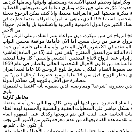
رامتها ويحطم قيمتها الانسانية ومستقبلها وأنوثتها ويعاملها كرديف
 جديدة" مُرِّرت على حين غرّة، وتبارى دعاتها في تصريحاتهم الفضائية
ة مبكرة ضحيتها المرأة العراقية مجددا، والا كيف يمكن الرجوع بعجلة
مسيرة المدنية الى الخلف؟ ولماذا هذا السعي الحثيث "الى تخريب" قانون الأحوال الشخصية لسنة 1959 الذي تتباهى به المرأة العراقية بعدما حظيت في
 الكثير من الدول الاقليمية والعربية والاسلامية بل والعالم أجمع!؟
من الأخير
"سابقا" أجبرت بعض الأعراف الموجودة في المجتمع بعض الفتيات على الوقوع في فخ الزواج في سن مبكرة، دون مراعاة عمر الفتاة، وعلى الرغم من
 بزواج قاصر من رجل مسن. أما الآن فأمامنا موافقة مجلس النواب
العراقي "من حيث المبدأ" على تعديل مشروع قانون الأحوال الشخصية خلال جلسته المنعقدة في 31 تشرين الأول الماضي. وأمامنا، على خلفية "من حيث
المبدأ على التعديل"! جدل واسع في الأوساط العراقية والعالمية. وأمامنا بموجب المادة الثالثة من التعديل المقترح "يلغى نص البند (5) من المادة العاشرة
معدل ويحل محله ما يأتي:"يجوز إبرام عقد الزواج لأتباع المذهبين "الشيعي والسني" كل وفقاً لمذهبه
من قِبَل من يجيز فقهاء ذلك المذهب إبرامه للعقد". وبحسب الفقرة الأولى من المادة السابعة من قانون الأحوال الشخصية الحالي والصادر في عام 1959
أمامنا اقتراح نواب يرمي الى تعديل/ تخريب قانون الأحوال الشخصية العراقي الذي يحظر الزواج قبل سن 18 عاما ويمنع خصوصا "رجال الدين" من
مصادرة حق الأهل بالتوجه إلى محاكم الدولة.
بلوى..
مخاطر كارثية
لفتاة الصغيرة ليس لديها أي وعي كافٍ وبالتالي نحن أمام معضلة
شكل مباشر، أولاً على المعطيات الخاصة على البنت التي يتم تزويجها وكذلك على المفهوم العام
ا تقدمه هذه الفتاة بجهالة من عدم معرفة بكثير من الأمور التي يجب
أن تكون على علم بها.
والاجتماعي، مما جعل الكثير من المنظمات والأعراف الدولية تقف