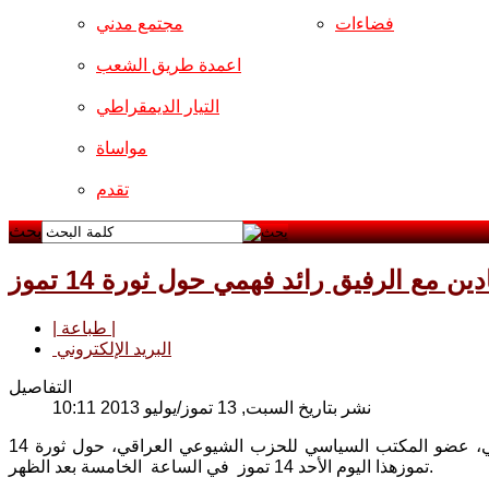
فضاءات
مجتمع مدني
اعمدة طريق الشعب
التيار الديمقراطي
مواساة
تقدم
بحث
ين مع الرفيق رائد فهمي حول ثورة 14 تموز
| طباعة |
البريد الإلكتروني
التفاصيل
نشر بتاريخ السبت, 13 تموز/يوليو 2013 10:11
ستبث فضائية الميادين (تردد 11392 عمودي/27500) مقابلة مع الرفيق رائد فهمي، عضو المكتب السياسي للحزب الشيوعي العراقي، حول ثورة 14
تموزهذا اليوم الأحد 14 تموز في الساعة الخامسة بعد الظهر.