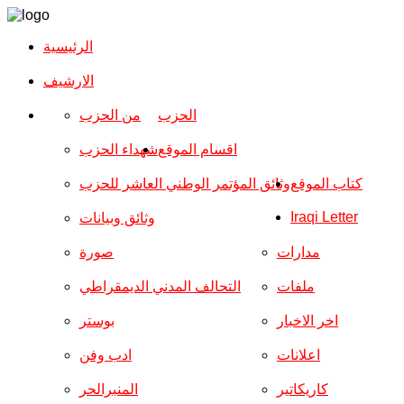
الرئيسية
الارشیف
الحزب
من الحزب
اقسام الموقع
شهداء الحزب
كتاب الموقع
وثائق المؤتمر الوطني العاشر للحزب
Iraqi Letter
وثائق وبيانات
مدارات
صورة
ملفات
التحالف المدني الديمقراطي
اخر الاخبار
بوستر
اعلانات
ادب وفن
كاريكاتير
المنبرالحر