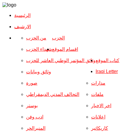
الرئيسية
الارشیف
الحزب
من الحزب
اقسام الموقع
شهداء الحزب
كتاب الموقع
وثائق المؤتمر الوطني العاشر للحزب
Iraqi Letter
وثائق وبيانات
مدارات
صورة
ملفات
التحالف المدني الديمقراطي
اخر الاخبار
بوستر
اعلانات
ادب وفن
كاريكاتير
المنبرالحر