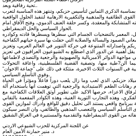
تحية رفاقية وبعد..
 بمناسبة الذكرى الثمانين لتأسيس حزبكم، وتنتهز هذه المناسبة لتعرب
ى الطائفية والمذهبية والتكفيرية الارهابية لتنفيذ الحلول الواقعية
ه المتشابكة والمعقدة، وكسر حلقة العنف الدموي، وفتح الآفاق امام
الحوار السياسي والحل الديمقراطي.
، المعمر بالتضحيات الجسام التي سطرها ويسطرها قادته وكوادره
حزبكم واصداراته المتنوعة في حركة التنوير في العالم العربي، وتعزيز
ا يقل أهمية عن الدور الذي اضطلع به الشيوعيون العراقيون في تعزيز
 مواجهة الدوائر الامبريالية والصهيونية والرجعية والتصدي لاطماعها
يما الن?طية منها، وتصفية القضية الفلسطينية، واعاقة التحولات
بية في السنوات الثلاث الاخيرة، متئكة في ذلك على "جماعة الاخوان"
وقوى التأسلم السياسي.
لاد حزبكم، الذي لعب وما زال يلعب دوراً فاعلاً ومؤثراً في الحياة
رهانات الطغم الاستبدادية والرجعية التي توهمت انها باستخدام آلة
رفاق الاعزاء، حرصها الاكيد على تطوير أوثق العلاقات الكفاحية مع
كري، وهذه التجارب الثورية الغنية، وهذه الكوادر المفعمة بالتفاني
 ببرنامج واقعي يستند الى تحليل دقيق للواقع وادراك لموازين القوى
 التأسلم السياسي والتعصب المذهبي والطائفي، وان النصر سيكون
عن اللجنة المركزية للحزب الشيوعي الاردني
د. منير حمارنة الأمين العام