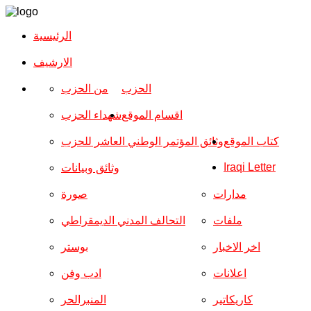
الرئيسية
الارشیف
الحزب
من الحزب
اقسام الموقع
شهداء الحزب
كتاب الموقع
وثائق المؤتمر الوطني العاشر للحزب
Iraqi Letter
وثائق وبيانات
مدارات
صورة
ملفات
التحالف المدني الديمقراطي
اخر الاخبار
بوستر
اعلانات
ادب وفن
كاريكاتير
المنبرالحر