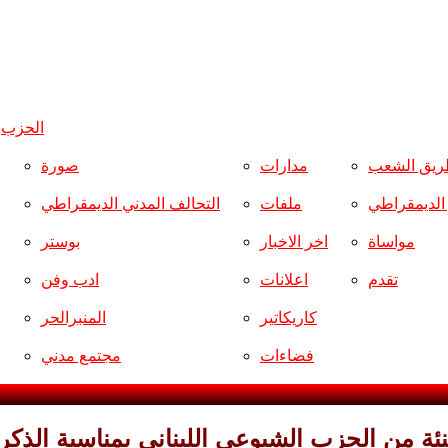
الحزب
و
ريق الشعب
مدارات
صورة
ر الديمقراطي
ملفات
التحالف المدني الديمقراطي
مواساة
اخر الاخبار
بوستر
تقدم
اعلانات
ادب وفن
كاريكاتير
المنبرالحر
فضاءات
مجتمع مدني
نئة من الحزب الشيوعي اللبناني بمناسبة الذك