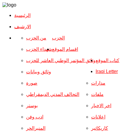
الرئيسية
الارشیف
الحزب
من الحزب
اقسام الموقع
شهداء الحزب
كتاب الموقع
وثائق المؤتمر الوطني العاشر للحزب
Iraqi Letter
وثائق وبيانات
مدارات
صورة
ملفات
التحالف المدني الديمقراطي
اخر الاخبار
بوستر
اعلانات
ادب وفن
كاريكاتير
المنبرالحر