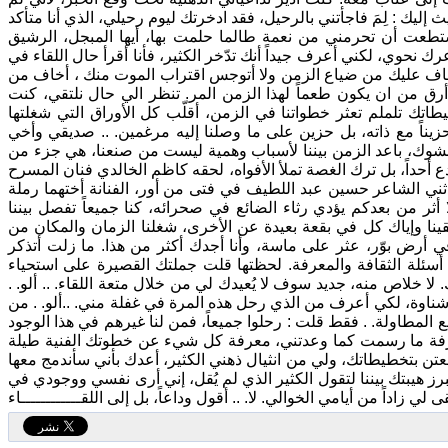
ليك : لِمَ فاجأتني بالرحيل، فقد ادخرتك ليوم رحيلي، الذي أنا متأكد
عت أن تحرمني من نعمة طالما حلمت بها، أيها المبجل، الرشيق
 نحوي، لكني أعرف جيداً أنك تدّخر الكثير، فأنا أقرأ حال اللقاء في
أخاف عليك من ضياع الزمن ولا أتوجس اقتراب الموت منك ، أخاف من
ق من ان يكون طعماً لهذا الزمن المر. تنظر الي حال نلتقي، كنت
طاتك تلملم تعثر خطواتنا في الزمن، أقلّب كل الأوراق التي شغلتها
حزيناً مع ذاته، بل حزين على ما وصلنا إليه مرغمين. .. صديقي وأخي
الشوك، باعد الزمن بيننا لأسباب وهمية ليست من صنعنا، هي جزء من
أحداً، بل ترك الغصة تملأ الأفواه، لحقه كاظم الخالدي فنان المسرح
حدثني الشاعر حسين عبد اللطيف في فتى من أور، الفنانة أختهما رملة
 من بعدكم يؤدي رثاء الضائع في صحرائه، كنا جميعاً تفصل بيننا
قينا وإياك كل في بقعة بعيدة عن الأخرى، شغلنا الزمان والمكان من
ب في أرض بوّر، عثر على ماسة، وأنا أجدك أكثر من هذا. ما زلت أتذكر
ئلة الثقافة والمعرفة. لحظتها قلت جملتك القصيرة على استحياء
ا خلاص منه، جديد سوف لا يُعيدك لي من خلال متعة اللقاء. .. ألو. .
ه شناوة، لكي أعرف من الذي رحل هذه المرة في غفلة مني. ..ألو. . من
طع المطاولة. . فقط قلت : رحلوا جميعاً، فمن لنا غيرهم في هذا الوجود
لمعرفة ما رسمت كما وعدتني، معرفة كل شيء عن خطوتك الفنية طيلة
ا معتن بتخطيطاتك، ولي من انثيال ذهني الكثير، أعدك بأني سأندمج معها
برز هيبتك بيننا لتقول الكثير الذي لم يُقل، إني أرى نفسي ووجودي في