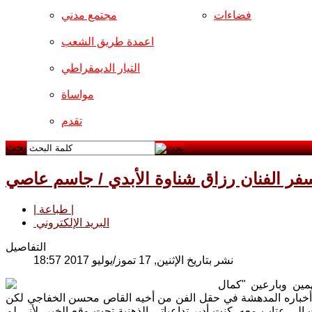
فضاءات
مجتمع مدني
اعمدة طريق الشعب
التيار الديمقراطي
مواساة
تقدم
بحث
فر الفنان رزاق شناوة الأبدي / جاسم عاصي
| طباعة |
البريد الإلكتروني
التفاصيل
نشر بتاريخ الإثنين, 17 تموز/يوليو 2017 18:57
همين وبارعين "كمال
 أخباره المدهشة في حقل الفن من أخيه القاص محسن الخفاجي لكن
لى عتاب معه. كنت أدير تداعياتي الذهنية تحت وقع الخبر، لأني لم