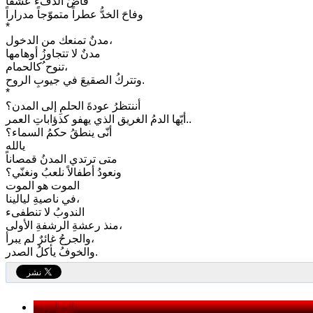
فاضَ الدفءُ عشقاً
وفاحَ الخدُّ عطراً متموّجاً مدراراً
*
مدنٌ تمنعك من الدخول،
مدنٌ لا تتجاوزُ أوهامها
تنوح ُكالحمام،
وتتركُ الصقيعَ في جيوبِ الروح.
*
أننتظرُ عودةَ الحلمِ إلى المدن؟
أيّها الدمُ الغريق الذي يهفو كذؤاباتِ العمر..
أنّى ينطقُ حكمُ السماء؟
يالله
متى ترتدي المدنُ قمصاناً
ونعودُ أطفالاً نلعبُ ونغنّي؟
الموت هو الموت
في ناصيةِ ليالينا،
الندوبُ لا تنطفىء
منذ رعشةِ الرشفةِ الأولى،
والجرحُ غائرٌ لم يبرأ،
والخوفُ يأكلُ الصدر.
< السابق