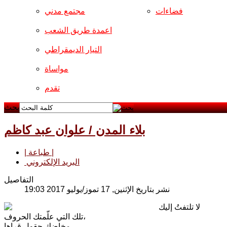
فضاءات
مجتمع مدني
اعمدة طريق الشعب
التيار الديمقراطي
مواساة
تقدم
بحث
بلاء المدن / علوان عبد كاظم
| طباعة |
البريد الإلكتروني
التفاصيل
نشر بتاريخ الإثنين, 17 تموز/يوليو 2017 19:03
لا تلتفتُ إليك
تلك التي علّمتك الحروف،
مخاضك حقول قراها.