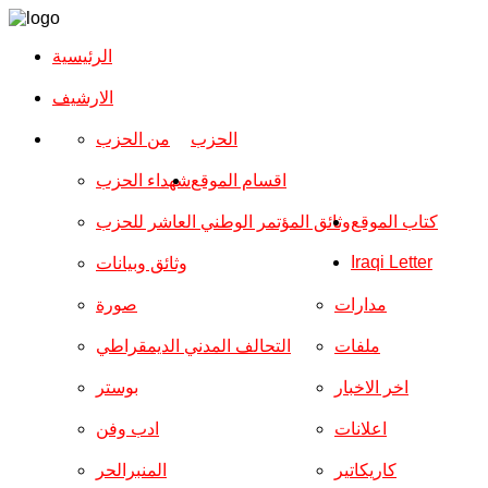
الرئيسية
الارشیف
الحزب
من الحزب
اقسام الموقع
شهداء الحزب
كتاب الموقع
وثائق المؤتمر الوطني العاشر للحزب
Iraqi Letter
وثائق وبيانات
مدارات
صورة
ملفات
التحالف المدني الديمقراطي
اخر الاخبار
بوستر
اعلانات
ادب وفن
كاريكاتير
المنبرالحر