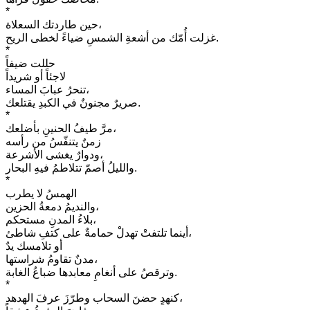
*
حين طاردتك السعلاة،
غزلت أُمّك من أشعةِ الشمسِ ضياءً لخطى الريح.
*
حللت ضيفاً
لاجئاً أو شريداً
تنحرُ عبابَ المساء،
صريرٌ مجنونٌ في الكبدِ يقتلعك.
*
مرَّ طيفُ الحنينِ بأضلعك،
زمنٌ يتنفّسُ من رأسه
ودوارٌ يغشى الأشرعة،
والليلُ أصمّ تتلاطمُ فيهِ البحار.
*
الهمسُ لا يطرب
والنديمُ دمعةُ الحزين،
بلاءُ المدنِ مستحكم،
أينما تلتفتْ تهدلْ حمامةٌ على كتفِ شاطئ،
أو تلامسك يدٌ
مدنٌ تقاومُ شراستها،
وترقصُ على أنغامِ معابدها ضباعُ الغابة.
*
كنهدٍ حضنَ السحاب وطرّزَ عرفَ الهدهد،